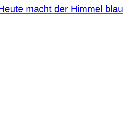
Instagram
Pinterest
E-Mail
 ganze Welt liegt
ge des Betrachters.
Robert Maly