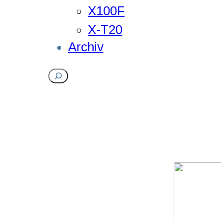
X100F
X-T20
Archiv
Suchen