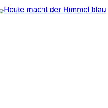
Instagram
Pinterest
E-Mail
e ganze Welt liegt
uge des Betrachters.
Robert Maly