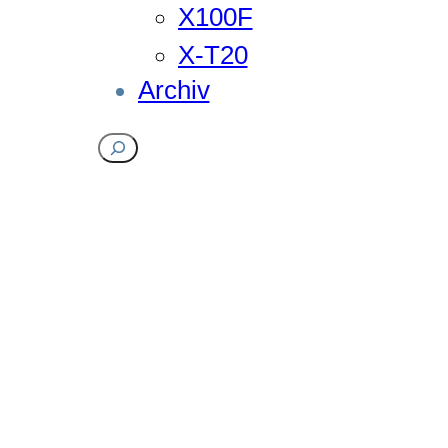
X100F
X-T20
Archiv
Suchen