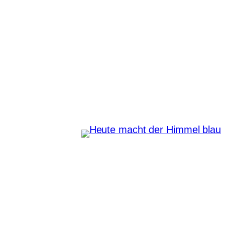
Zum
Inhalt
springen
Heute macht der Himmel
blau
Instagram
Pinterest
E-Mail