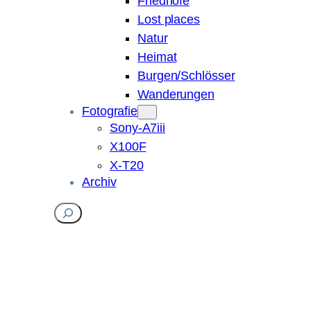
Friedhöfe
Lost places
Natur
Heimat
Burgen/Schlösser
Wanderungen
Fotografie
Sony-A7iii
X100F
X-T20
Archiv
Suchen