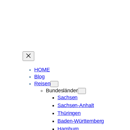
Ein Blog über Fotografie, Reisen und Spuren im Sand.
Die ganze Welt liegt
im Auge des Betrachters.
Robert Maly
HOME
Blog
Reisen
Bundesländer
Sachsen
Sachsen-Anhalt
Thüringen
Baden-Württemberg
Hamburg