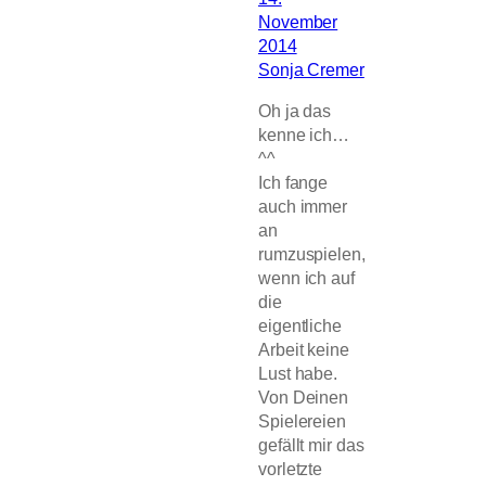
November
2014
Sonja Cremer
Oh ja das
kenne ich…
^^
Ich fange
auch immer
an
rumzuspielen,
wenn ich auf
die
eigentliche
Arbeit keine
Lust habe.
Von Deinen
Spielereien
gefällt mir das
vorletzte