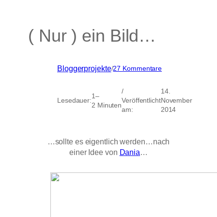
( Nur ) ein Bild…
zu
Bloggerprojekte
/
27 Kommentare
(
Nur
/
14.
)
1–
Lesedauer:
Veröffentlicht
November
ein
2 Minuten
am:
2014
Bild…
…sollte es eigentlich werden…nach
einer Idee von
Dania
…