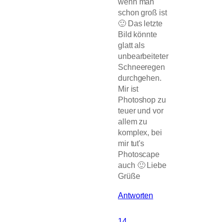
wenn man
schon groß ist
🙂 Das letzte
Bild könnte
glatt als
unbearbeiteter
Schneeregen
durchgehen.
Mir ist
Photoshop zu
teuer und vor
allem zu
komplex, bei
mir tut's
Photoscape
auch 🙂 Liebe
Grüße
Antworten
14.