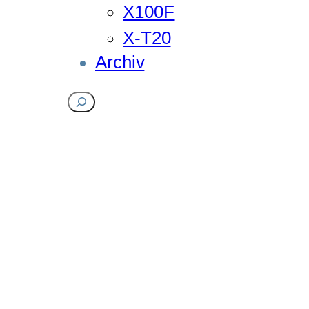
X100F
X-T20
Archiv
Suchen