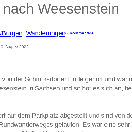
 nach Weesenstein
r/Burgen
, 
Wanderungen
zu
/
2 Kommentare
Von
Schmorsdorf
10. August 2025
nach
Weesenstein
h von der Schmorsdorfer Linde gehört und war 
esenstein in Sachsen und so bot es sich an, b
f auf dem Parkplatz abgestellt und sind von 
 Rundwanderweges gelaufen. Es war eine sehr 