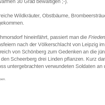
warmen 30 Grad bewältigen ;-).
iche Wildkräuter, Obstbäume, Brombeersträuc
 gekommen.
morsdorf hineinfährt, passiert man die
Frieden
feiern nach der Völkerschlacht von Leipzig im
enreich von Schönberg zum Gedenken an die jün
den Scheerberg drei Linden pflanzen. Kurz dan
oss untergebrachten verwundeten Soldaten an u
pen.