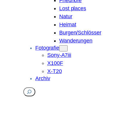
Friedhöfe
Lost places
Natur
Heimat
Burgen/Schlösser
Wanderungen
Fotografie
Sony-A7iii
X100F
X-T20
Archiv
Suchen