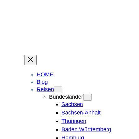
Ein Blog über Fotografie, Reisen und Spuren im Sand.
Die ganze Welt liegt
im Auge des Betrachters.
Robert Maly
HOME
Blog
Reisen
Bundesländer
Sachsen
Sachsen-Anhalt
Thüringen
Baden-Württemberg
Hamburg