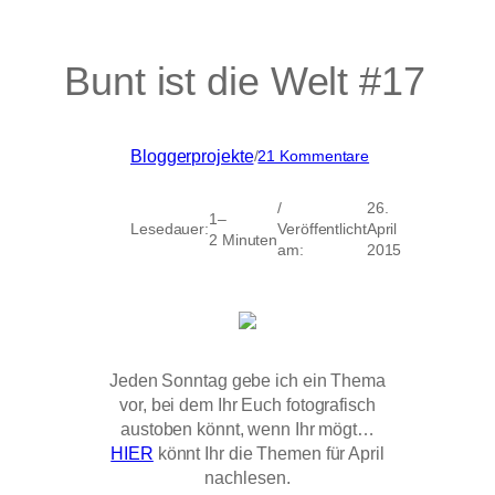
Bunt ist die Welt #17
zu
Bloggerprojekte
/
21 Kommentare
Bunt
ist
/
26.
die
1–
Lesedauer:
Veröffentlicht
April
Welt
2 Minuten
am:
2015
#17
Jeden Sonntag gebe ich ein Thema
vor, bei dem Ihr Euch fotografisch
austoben könnt, wenn Ihr mögt…
HIER
könnt Ihr die Themen für April
nachlesen.