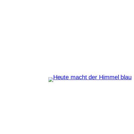
Zum
Inhalt
springen
Heute macht der Himmel
blau
Instagram
Pinterest
E-Mail