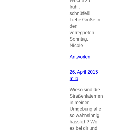
Woche zu
früh..
schnüffel!!
Liebe Grüße in
den
verregneten
Sonntag,
Nicole
Antworten
26. April 2015
mila
Wieso sind die
Straßenlaternen
in meiner
Umgebung alle
so wahnsinnig
hässlich? Wo
es bei dir und