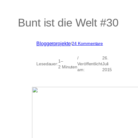
Bunt ist die Welt #30
zu
Bloggerprojekte
/
24 Kommentare
Bunt
ist
/
26.
die
1–
Lesedauer:
Veröffentlicht
Juli
Welt
2 Minuten
am:
2015
#30