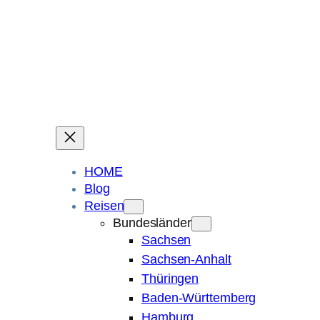
Ein Blog über Fotografie, Reisen und Spuren im Sand.
Die ganze Welt liegt
im Auge des Betrachters.
Robert Maly
HOME
Blog
Reisen
Bundesländer
Sachsen
Sachsen-Anhalt
Thüringen
Baden-Württemberg
Hamburg