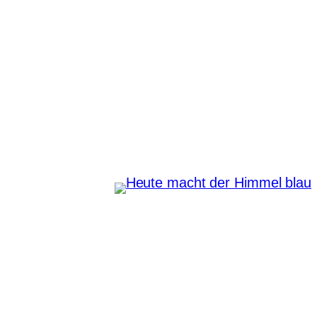
Zum
Inhalt
springen
Heute macht der Himmel
blau
Instagram
Pinterest
E-Mail