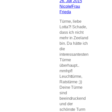
26. Juli 2015
Nicole/Frau
Frieda
Türme, liebe
Lotta?! Schade,
dass ich nicht
mehr in Zeeland
bin. Da hätte ich
die
interessantesten
Türme
überhaupt..
mmhpf!
Leuchttürme,
Ratstürme ;))
Deine Türme
sind
beeindruckend
und der
schönste Turm