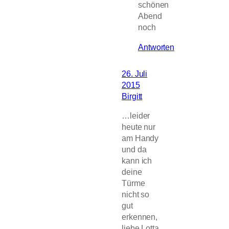
schönen
Abend
noch
Antworten
26. Juli
2015
Birgitt
…leider
heute nur
am Handy
und da
kann ich
deine
Türme
nicht so
gut
erkennen,
liebe Lotta,