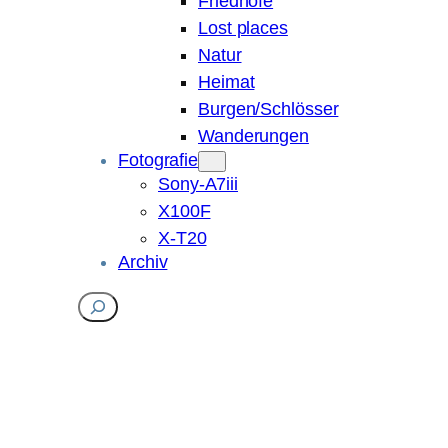
Friedhöfe
Lost places
Natur
Heimat
Burgen/Schlösser
Wanderungen
Fotografie
Sony-A7iii
X100F
X-T20
Archiv
Suchen