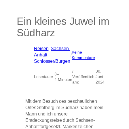
Ein kleines Juwel im
Südharz
Reisen
, 
Sachsen-
Keine
Anhalt
, 
/
zu
Kommentare
Schlösser/Burgen
Ein
kleines
/
30.
Juwel
3–
Lesedauer:
Veröffentlicht
Juni
im
4 Minuten
am:
2024
Südharz
Mit dem Besuch des beschaulichen
Ortes Stolberg im Südharz haben mein
Mann und ich unsere
Entdeckungsreise durch Sachsen-
Anhalt fortgesetzt. Markenzeichen