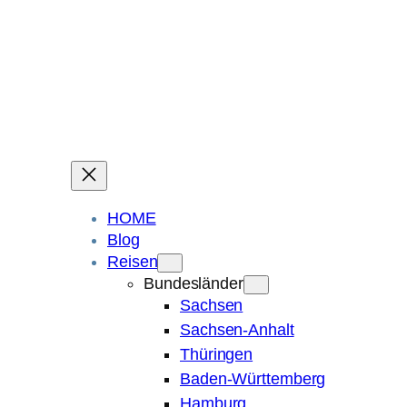
Ein Blog über Fotografie, Reisen und Spuren im Sand.
Die ganze Welt liegt
im Auge des Betrachters.
Robert Maly
HOME
Blog
Reisen
Bundesländer
Sachsen
Sachsen-Anhalt
Thüringen
Baden-Württemberg
Hamburg