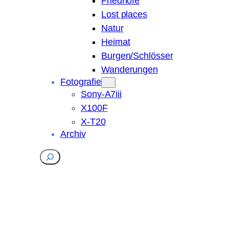
Friedhöfe
Lost places
Natur
Heimat
Burgen/Schlösser
Wanderungen
Fotografie
Sony-A7iii
X100F
X-T20
Archiv
Suchen