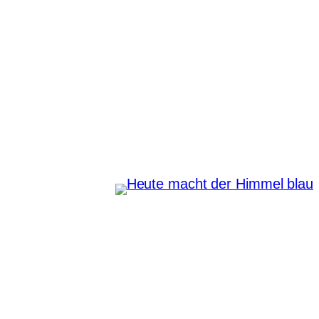
Zum
Inhalt
springen
Heute macht der Himmel
blau
Instagram
Pinterest
E-Mail