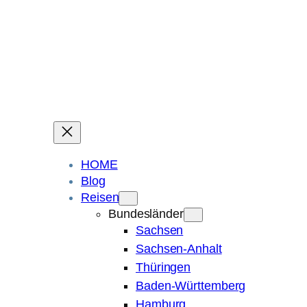
Ein Blog über Fotografie, Reisen und Spuren im Sand.
Die ganze Welt liegt
im Auge des Betrachters.
Robert Maly
HOME
Blog
Reisen
Bundesländer
Sachsen
Sachsen-Anhalt
Thüringen
Baden-Württemberg
Hamburg