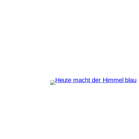
Zum
Inhalt
springen
Heute macht der Himmel
blau
Instagram
Pinterest
E-Mail