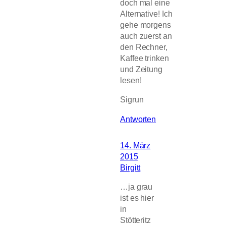
doch mal eine
Alternative! Ich
gehe morgens
auch zuerst an
den Rechner,
Kaffee trinken
und Zeitung
lesen!
Sigrun
Antworten
14. März
2015
Birgitt
…ja grau
ist es hier
in
Stötteritz