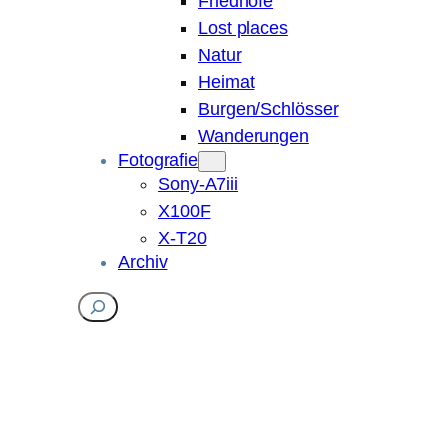
Friedhöfe
Lost places
Natur
Heimat
Burgen/Schlösser
Wanderungen
Fotografie
Sony-A7iii
X100F
X-T20
Archiv
Suchen