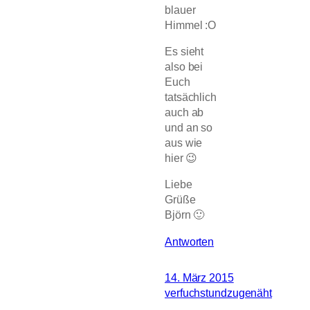
blauer
Himmel :O
Es sieht
also bei
Euch
tatsächlich
auch ab
und an so
aus wie
hier 😉
Liebe
Grüße
Björn 🙂
Antworten
14. März 2015
verfuchstundzugenäht