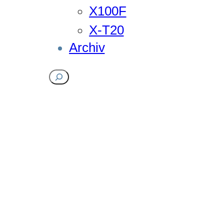
X100F
X-T20
Archiv
Suchen