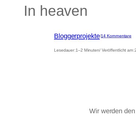
In heaven
Bloggerprojekte
zu
/
14 Kommentare
In
he
Lesedauer:
1–2 Minuten
/ Veröffentlicht am:
Wir werden den 