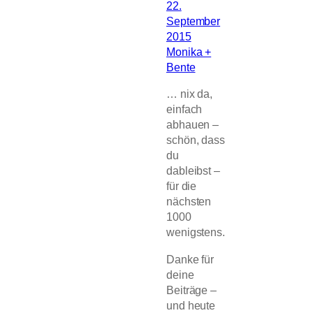
22.
September
2015
Monika +
Bente
… nix da,
einfach
abhauen –
schön, dass
du
dableibst –
für die
nächsten
1000
wenigstens.
Danke für
deine
Beiträge –
und heute