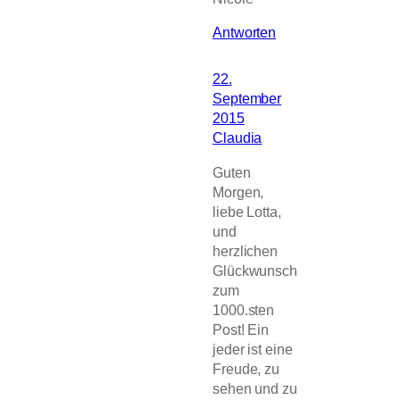
Antworten
22.
September
2015
Claudia
Guten
Morgen,
liebe Lotta,
und
herzlichen
Glückwunsch
zum
1000.sten
Post! Ein
jeder ist eine
Freude, zu
sehen und zu