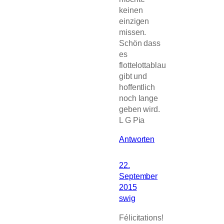
keinen
einzigen
missen.
Schön dass
es
flottelottablau
gibt und
hoffentlich
noch lange
geben wird.
L G Pia
Antworten
22.
September
2015
swig
Félicitations!