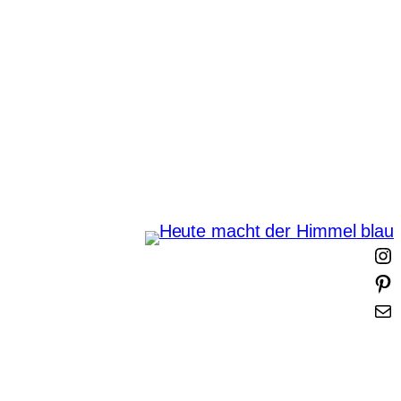
Zum
Inhalt
springen
Heute macht der Himmel
blau
I
i
t
-
t