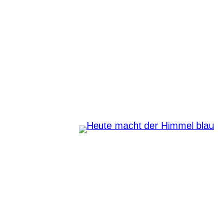
Zum
Inhalt
springen
Heute macht der Himmel
blau
Instagram
Pinterest
E-Mail