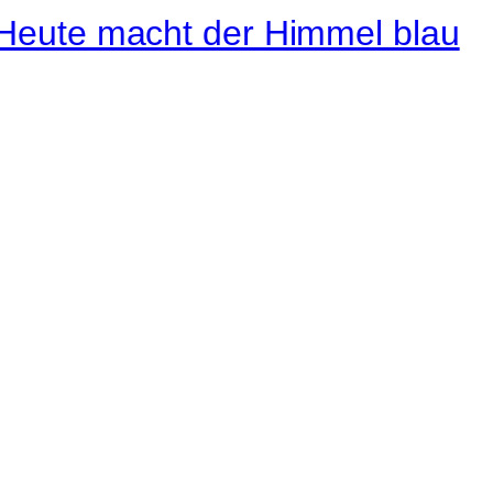
Instagram
Pinterest
E-Mail
 ganze Welt liegt
ge des Betrachters.
Robert Maly