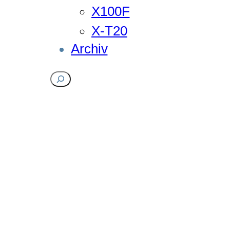
X100F
X-T20
Archiv
Suchen