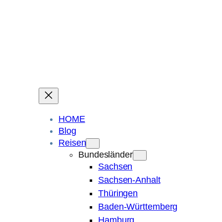
Ein Blog über Fotografie, Reisen und Spuren im Sand.
Die ganze Welt liegt
im Auge des Betrachters.
Robert Maly
HOME
Blog
Reisen
Bundesländer
Sachsen
Sachsen-Anhalt
Thüringen
Baden-Württemberg
Hamburg