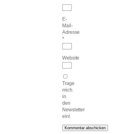
E-
Mail-
Adresse
*
Website
Trage
mich
in
den
Newsletter
ein!