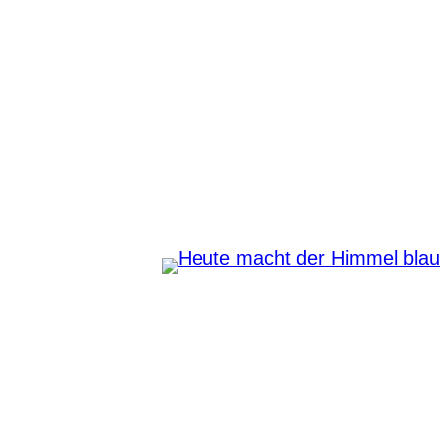
Zum
Inhalt
springen
Heute macht der Himmel
blau
Instagram
Pinterest
E-Mail