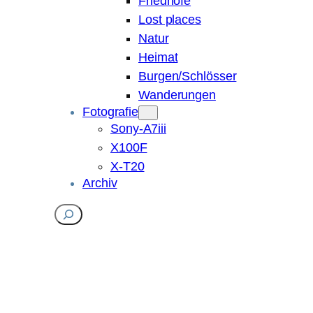
Friedhöfe
Lost places
Natur
Heimat
Burgen/Schlösser
Wanderungen
Fotografie
Sony-A7iii
X100F
X-T20
Archiv
Suchen