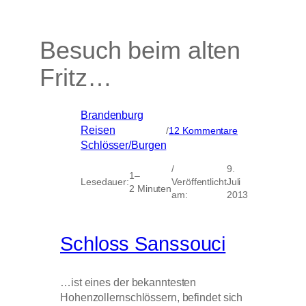
Besuch beim alten
Fritz…
Brandenburg
, 
zu
Reisen
, 
/
12 Kommentare
Besuch
Schlösser/Burgen
beim
alten
/
9.
1–
Fritz…
Lesedauer:
Veröffentlicht
Juli
2 Minuten
am:
2013
Schloss Sanssouci
…ist eines der bekanntesten
Hohenzollernschlössern, befindet sich