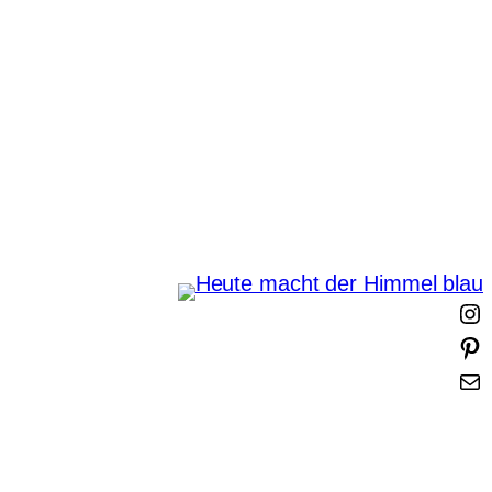
Zum
Inhalt
springen
Heute macht der Himmel
blau
I
i
t
-
t