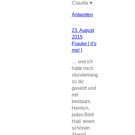
Claudia ♥
Antworten
23. August
2015
Frauke { it’s
me! }
… und ich
hätte mich
stundenlang
zu dir
gesetzt und
mit
bestaunt.
Herrlich,
jedes Bild!
Hab' einen
schönen
Abend …