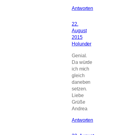
Antworten
22.
August
2015
Holunder
Genial.
Da würde
ich mich
gleich
daneben
setzen.
Liebe
Grüße
Andrea
Antworten