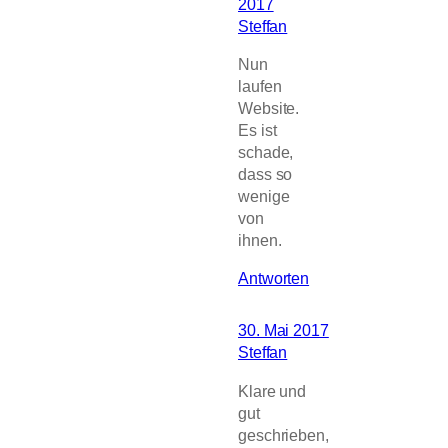
2017
Steffan
Nun
laufen
Website.
Es ist
schade,
dass so
wenige
von
ihnen.
Antworten
30. Mai 2017
Steffan
Klare und
gut
geschrieben,