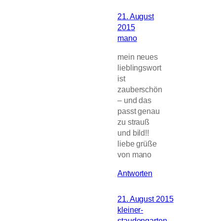
21. August
2015
mano
mein neues
lieblingswort
ist
zauberschön
– und das
passt genau
zu strauß
und bild!!
liebe grüße
von mano
Antworten
21. August 2015
kleiner-
staudengarten