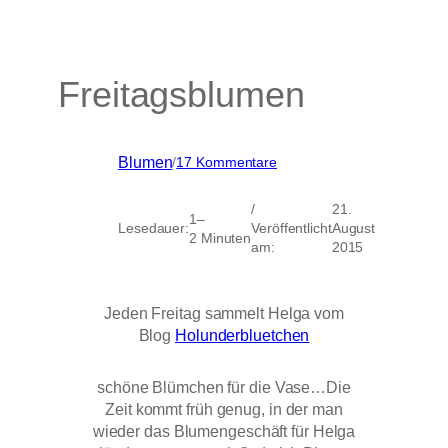
Freitagsblumen
zu
Blumen
/
17 Kommentare
Freitagsblumen
/
21.
1–
Lesedauer:
Veröffentlicht
August
2 Minuten
am:
2015
Jeden Freitag sammelt Helga vom
Blog
Holunderbluetchen
schöne Blümchen für die Vase…Die
Zeit kommt früh genug, in der man
wieder das Blumengeschäft für Helga