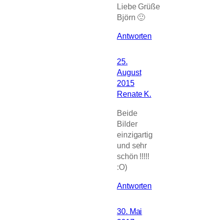
Liebe Grüße
Björn 🙂
Antworten
25.
August
2015
Renate K.
Beide
Bilder
einzigartig
und sehr
schön !!!!!
:O)
Antworten
30. Mai