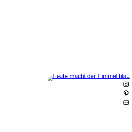
Zum
Inhalt
springen
Heute macht der Himmel
blau
I
i
t
-
t