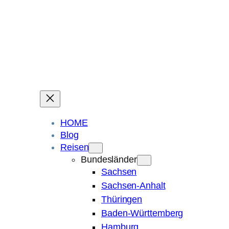
Ein Blog über Fotografie, Reisen und Spuren im Sand.
Die ganze Welt liegt
im Auge des Betrachters.
Robert Maly
HOME
Blog
Reisen
Bundesländer
Sachsen
Sachsen-Anhalt
Thüringen
Baden-Württemberg
Hamburg