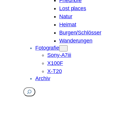
Friedhöfe
Lost places
Natur
Heimat
Burgen/Schlösser
Wanderungen
Fotografie
Sony-A7iii
X100F
X-T20
Archiv
Suchen