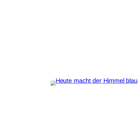
Zum
Inhalt
springen
Heute macht der Himmel
blau
Instagram
Pinterest
E-Mail