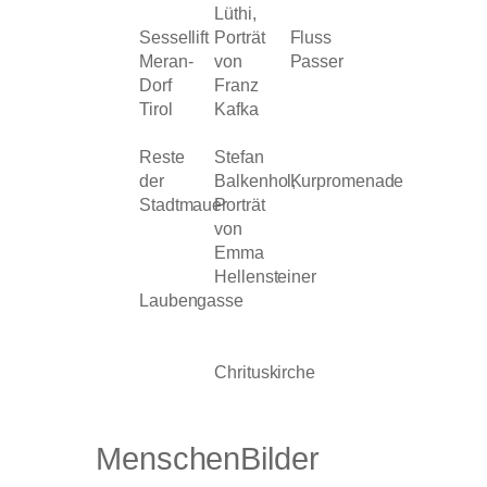
Lüthi,
Sessellift
Porträt
Fluss
Meran-
von
Passer
Dorf
Franz
Tirol
Kafka
Reste
Stefan
der
Balkenhol,
Kurpromenade
Stadtmauer
Porträt
von
Emma
Hellensteiner
Laubengasse
Chrituskirche
MenschenBilder