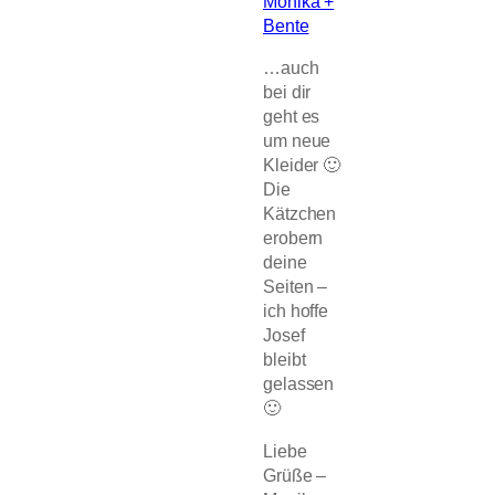
Monika +
Bente
…auch
bei dir
geht es
um neue
Kleider 🙂
Die
Kätzchen
erobern
deine
Seiten –
ich hoffe
Josef
bleibt
gelassen
🙂
Liebe
Grüße –