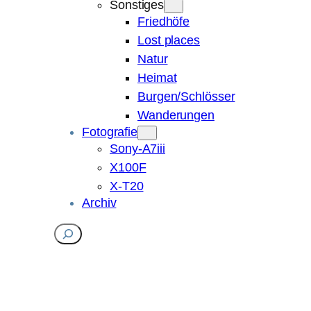
Sonstiges
Friedhöfe
Lost places
Natur
Heimat
Burgen/Schlösser
Wanderungen
Fotografie
Sony-A7iii
X100F
X-T20
Archiv
Suchen