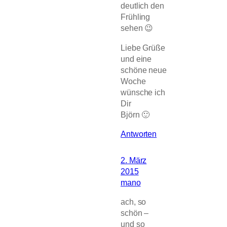
deutlich den
Frühling
sehen 😉
Liebe Grüße
und eine
schöne neue
Woche
wünsche ich
Dir
Björn 🙂
Antworten
2. März
2015
mano
ach, so
schön –
und so