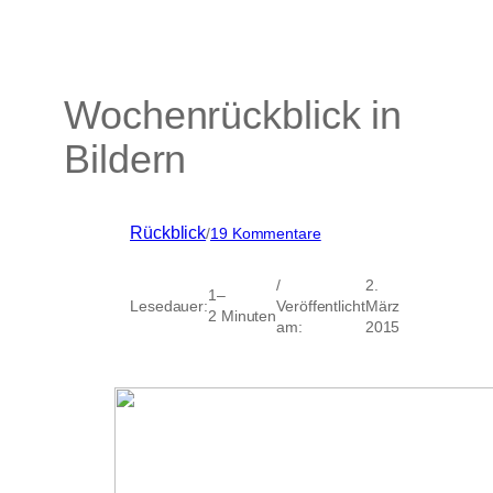
Wochenrückblick in
Bildern
zu
Rückblick
/
19 Kommentare
Wochenrückblick
in
/
2.
Bildern
1–
Lesedauer:
Veröffentlicht
März
2 Minuten
am:
2015