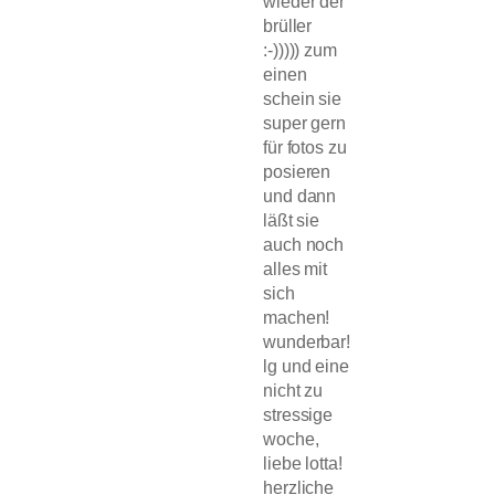
wieder der
brüller
:-))))) zum
einen
schein sie
super gern
für fotos zu
posieren
und dann
läßt sie
auch noch
alles mit
sich
machen!
wunderbar!
lg und eine
nicht zu
stressige
woche,
liebe lotta!
herzliche