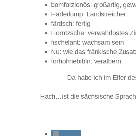
bomforzionös: großartig, gewa
Haderlump: Landstreicher
färdsch: fertig
Horntzsche: verwahrlostes Z
fischelant: wachsam sein
Nu: wie das fränkische Zusatz
forhohnebibln: veralbern
Da habe ich im Eifer d
Hach…ist die sächsische Sprach
E-Mail