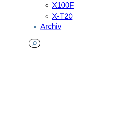
X100F
X-T20
Archiv
Suchen