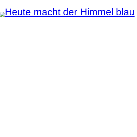
Instagram
Pinterest
E-Mail
e ganze Welt liegt
uge des Betrachters.
Robert Maly