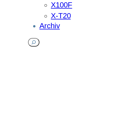
X100F
X-T20
Archiv
Suchen