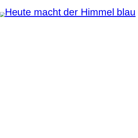
Instagram
Pinterest
E-Mail
e ganze Welt liegt
uge des Betrachters.
Robert Maly