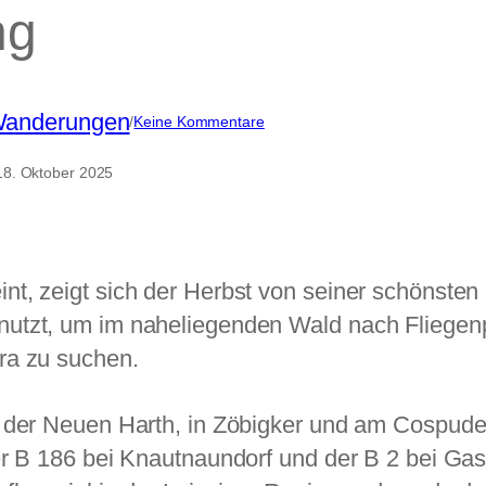
ng
anderungen
zu
/
Keine Kommentare
Herbstspaziergang
18. Oktober 2025
t, zeigt sich der Herbst von seiner schönsten
utzt, um im naheliegenden Wald nach Fliegenp
ra zu suchen.
n der Neuen Harth, in Zöbigker und am Cospude
er B 186 bei Knautnaundorf und der B 2 bei Gas