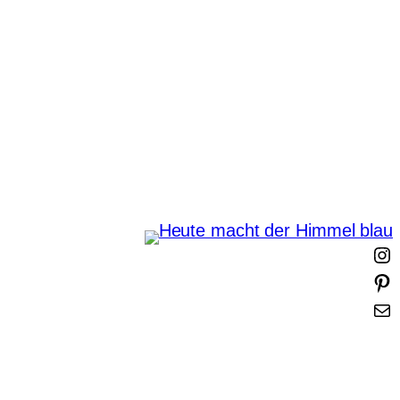
Zum
Inhalt
springen
Heute macht der Himmel
blau
I
i
t
-
t