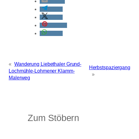
E-Mail
teilen
teilen
merken
teilen
«
Wanderung Liebethaler Grund-
Herbstspaziergang
Lochmühle-Lohmener Klamm-
»
Malerweg
Zum Stöbern