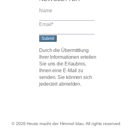
a
i
e
g
l
r
Name
r
e
a
s
Email
*
m
t
Submit
Durch die Übermittlung
Ihrer Informationen erteilen
Sie uns die Erlaubnis,
Ihnen eine E-Mail zu
senden. Sie können sich
jederzeit abmelden.
© 2026 Heute macht der Himmel blau. All rights reserved.