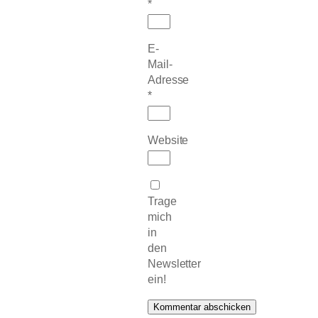
*
E-
Mail-
Adresse
*
Website
Trage
mich
in
den
Newsletter
ein!