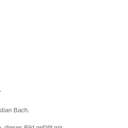
“
tian Bach.
ieses Bild gefällt mir.