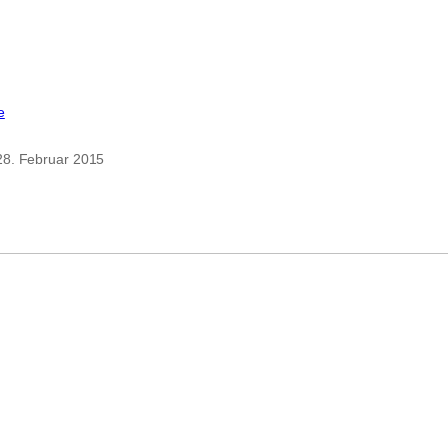
zu
e
In
heaven
28. Februar 2015