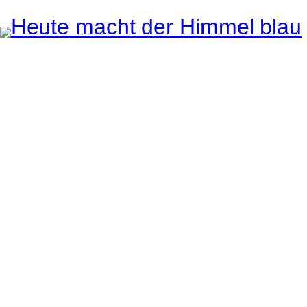
Instagram
Pinterest
E-Mail
e ganze Welt liegt
uge des Betrachters.
Robert Maly