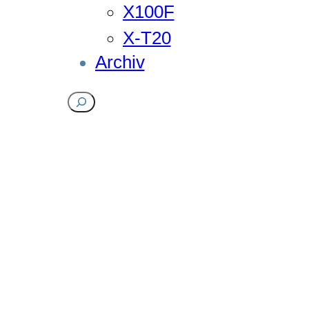
X100F
X-T20
Archiv
Suchen