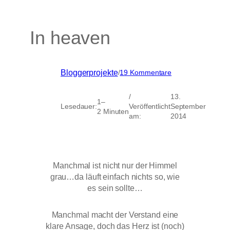
In heaven
zu
Bloggerprojekte
/
19 Kommentare
In
heaven
/
13.
1–
Lesedauer:
Veröffentlicht
September
2 Minuten
am:
2014
Manchmal ist nicht nur der Himmel
grau…da läuft einfach nichts so, wie
es sein sollte…
Manchmal macht der Verstand eine
klare Ansage, doch das Herz ist (noch)