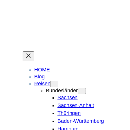
Ein Blog über Fotografie, Reisen und Spuren im Sand.
Die ganze Welt liegt
im Auge des Betrachters.
Robert Maly
HOME
Blog
Reisen
Bundesländer
Sachsen
Sachsen-Anhalt
Thüringen
Baden-Württemberg
Hamburg