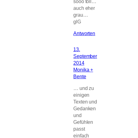
sooo toll…
auch eher
grau…
glG
Antworten
13.
September
2014
Monika +
Bente
… und zu
einigen
Texten und
Gedanken
und
Gefühlen
passt
einfach