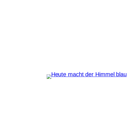
Zum
Inhalt
springen
Heute macht der Himmel
blau
Instagram
Pinterest
E-Mail