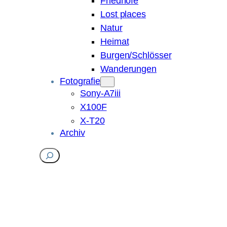
Friedhöfe
Lost places
Natur
Heimat
Burgen/Schlösser
Wanderungen
Fotografie
Sony-A7iii
X100F
X-T20
Archiv
Suchen