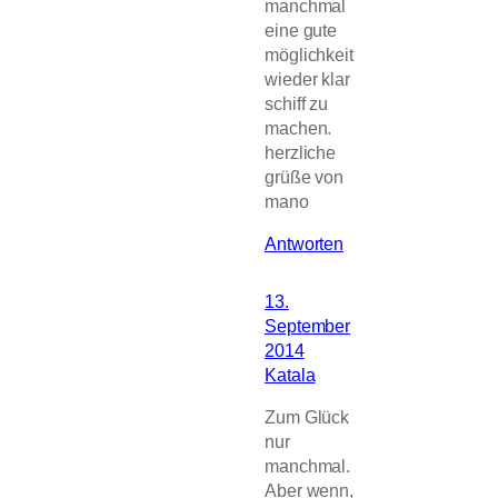
manchmal
eine gute
möglichkeit
wieder klar
schiff zu
machen.
herzliche
grüße von
mano
Antworten
13.
September
2014
Katala
Zum Glück
nur
manchmal.
Aber wenn,