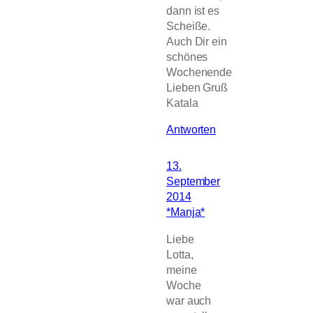
dann ist es
Scheiße.
Auch Dir ein
schönes
Wochenende
Lieben Gruß
Katala
Antworten
13.
September
2014
*Manja*
Liebe
Lotta,
meine
Woche
war auch