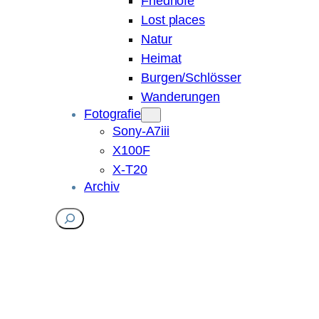
Friedhöfe
Lost places
Natur
Heimat
Burgen/Schlösser
Wanderungen
Fotografie
Sony-A7iii
X100F
X-T20
Archiv
Suchen