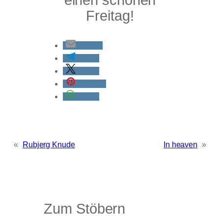
Freitag!
E-Mail
teilen
teilen
merken
teilen
«
Rubjerg Knude
In heaven
»
Zum Stöbern