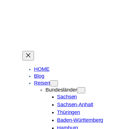
Ein Blog über Fotografie, Reisen und Spuren im Sand.
Die ganze Welt liegt
im Auge des Betrachters.
Robert Maly
HOME
Blog
Reisen
Bundesländer
Sachsen
Sachsen-Anhalt
Thüringen
Baden-Württemberg
Hamburg