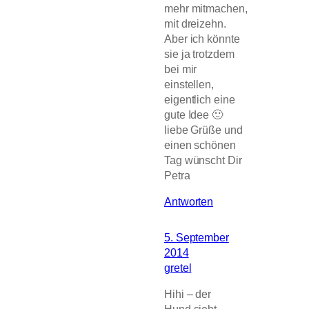
mehr mitmachen,
mit dreizehn.
Aber ich könnte
sie ja trotzdem
bei mir
einstellen,
eigentlich eine
gute Idee 🙂
liebe Grüße und
einen schönen
Tag wünscht Dir
Petra
Antworten
5. September
2014
gretel
Hihi – der