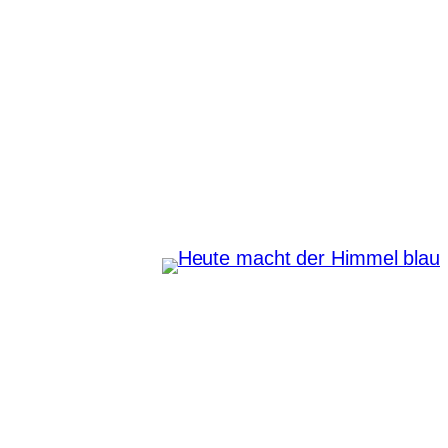
Zum
Inhalt
springen
Heute macht der Himmel
blau
Instagram
Pinterest
E-Mail