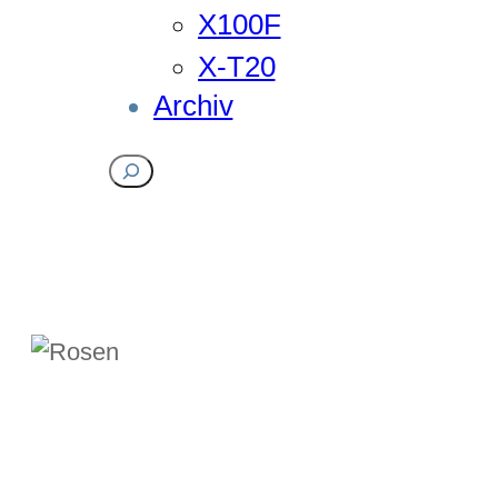
X100F
X-T20
Archiv
Suchen