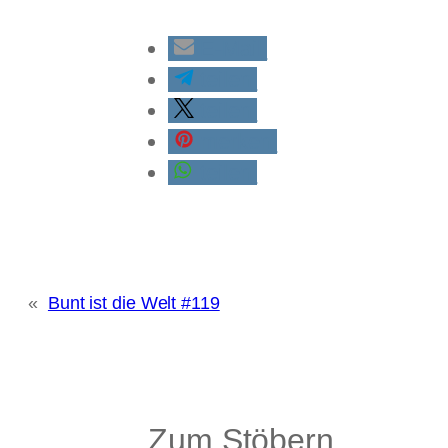
E-Mail
teilen
teilen
merken
teilen
«
Bunt ist die Welt #119
Zum Stöbern