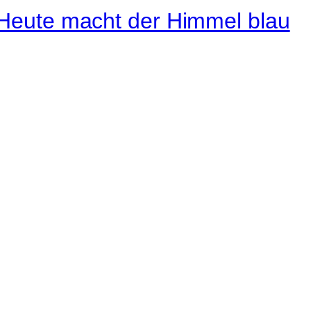
Instagram
Pinterest
E-Mail
 ganze Welt liegt
ge des Betrachters.
Robert Maly