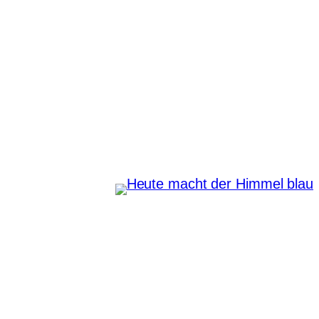
Zum
Inhalt
springen
Heute macht der Himmel
blau
Instagram
Pinterest
E-Mail