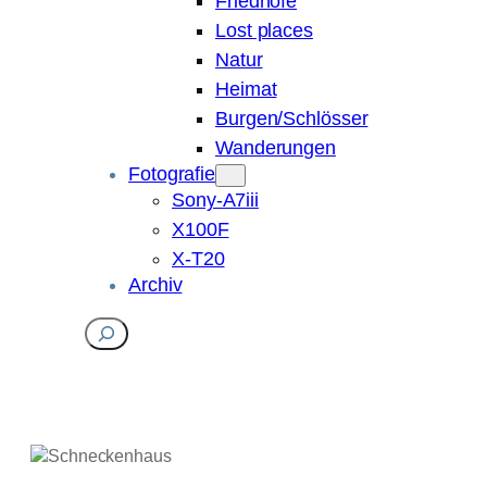
Friedhöfe
Lost places
Natur
Heimat
Burgen/Schlösser
Wanderungen
Fotografie
Sony-A7iii
X100F
X-T20
Archiv
Suchen