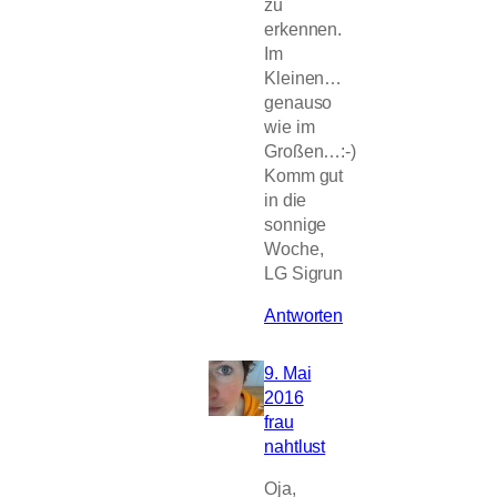
zu
erkennen.
Im
Kleinen…
genauso
wie im
Großen…:-)
Komm gut
in die
sonnige
Woche,
LG Sigrun
Antworten
9. Mai
2016
frau
nahtlust
Oja,