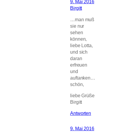
9. Mai 2016
Birgitt
…man muß
sie nur
sehen
können,
liebe Lotta,
und sich
daran
erfreuen
und
auftanken…
schön,
liebe Grüße
Birgitt
Antworten
9. Mai 2016