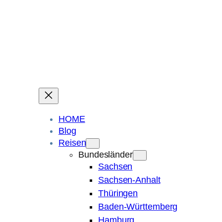
Ein Blog über Fotografie, Reisen und Spuren im Sand.
Die ganze Welt liegt
im Auge des Betrachters.
Robert Maly
HOME
Blog
Reisen
Bundesländer
Sachsen
Sachsen-Anhalt
Thüringen
Baden-Württemberg
Hamburg