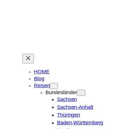
Ein Blog über Fotografie, Reisen und Spuren im Sand.
Die ganze Welt liegt
im Auge des Betrachters.
Robert Maly
HOME
Blog
Reisen
Bundesländer
Sachsen
Sachsen-Anhalt
Thüringen
Baden-Württemberg