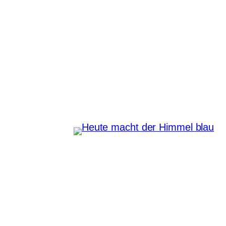
Zum
Inhalt
Heute macht der Himmel
springen
blau
Instagram
Pinterest
E-Mail