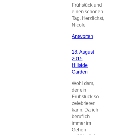
Frühstück und
einen schönen
Tag. Herzlichst,
Nicole
Antworten
18. August
2015
Hillside
Garden
Wohl dem,
der ein
Frühstück so
zelebrieren
kann. Da ich
beruflich
immer im
Gehen