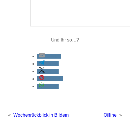
Und Ihr so…?
E-Mail
teilen
teilen
merken
teilen
«
Wochenrückblick in Bildern
Offline
»