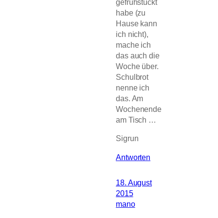
gefrühstückt
habe (zu
Hause kann
ich nicht),
mache ich
das auch die
Woche über.
Schulbrot
nenne ich
das. Am
Wochenende
am Tisch …
Sigrun
Antworten
18. August
2015
mano