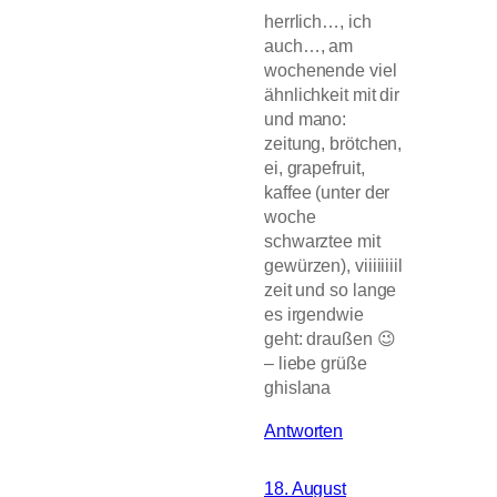
herrlich…, ich
auch…, am
wochenende viel
ähnlichkeit mit dir
und mano:
zeitung, brötchen,
ei, grapefruit,
kaffee (unter der
woche
schwarztee mit
gewürzen), viiiiiiiil
zeit und so lange
es irgendwie
geht: draußen 😉
– liebe grüße
ghislana
Antworten
18. August