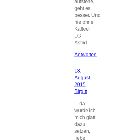
aufstehe,
geht es
besser. Und
nie ohne
Kaffee!
LG
Astrid
Antworten
18.
August
2015
Birgitt
…da
würde ich
mich glatt
dazu
setzen,
liebe