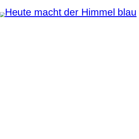
Instagram
Pinterest
E-Mail
e ganze Welt liegt
uge des Betrachters.
Robert Maly