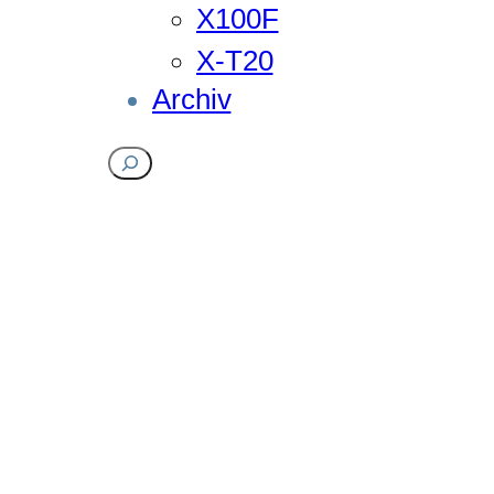
X100F
X-T20
Archiv
Suchen