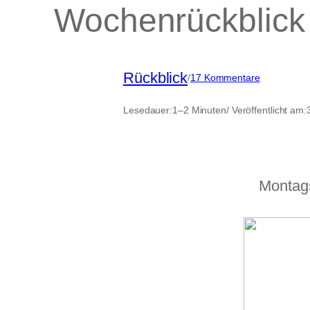
Wochenrückblick 
Rückblick
zu
/
17 Kommentare
Wochenrück
in
Lesedauer:
1–2 Minuten
/ Veröffentlicht am:
Bildern
Montags