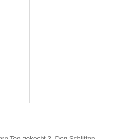
:
rn Tee gekocht 3. Den Schlitten