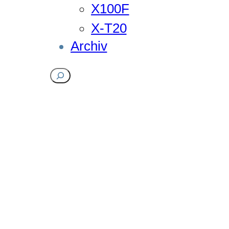
X100F
X-T20
Archiv
Suchen