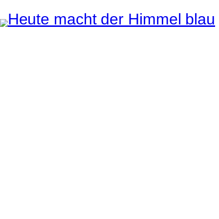
Instagram
Pinterest
E-Mail
e ganze Welt liegt
uge des Betrachters.
Robert Maly