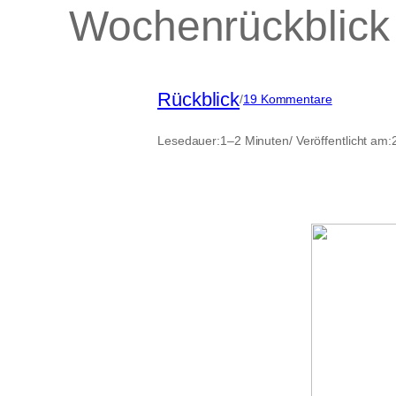
Wochenrückblick 
Rückblick
zu
/
19 Kommentare
Wochenrück
in
Lesedauer:
1–2 Minuten
/ Veröffentlicht am:
Bildern