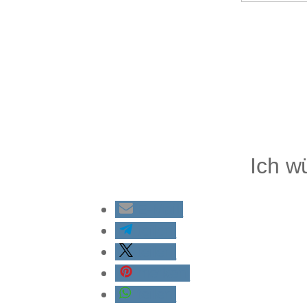
Ich w
E-Mail
teilen
teilen
merken
teilen