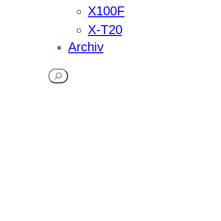
X100F
X-T20
Archiv
Suchen