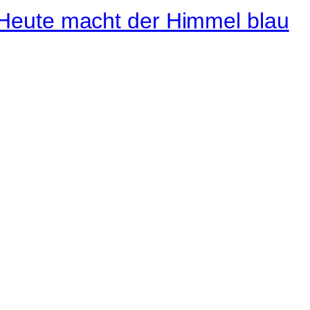
Instagram
Pinterest
E-Mail
 ganze Welt liegt
ge des Betrachters.
Robert Maly