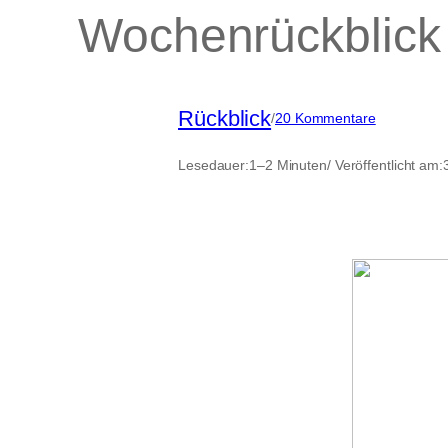
Wochenrückblick 
Rückblick
zu
/
20 Kommentare
Wochenrück
in
Lesedauer:
1–2 Minuten
/ Veröffentlicht am:
Bildern