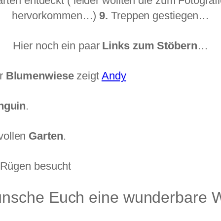
arten entdeckt ( leider wollten die zum Fotogra
hervorkommen…)
9.
Treppen gestiegen…
Hier noch ein paar
Links zum Stöbern
…
er
Blumenwiese
zeigt
Andy
nguin
.
vollen
Garten
.
 Rügen besucht
ünsche Euch eine wunderbare 