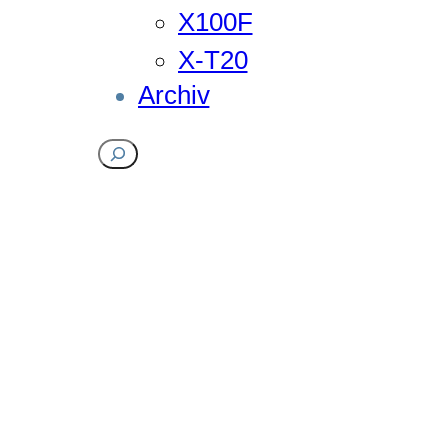
X100F
X-T20
Archiv
Suchen