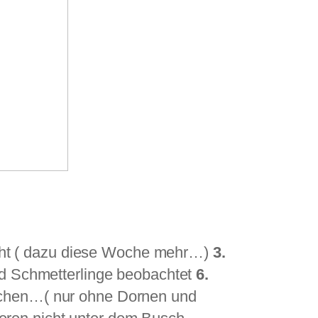
:
cht ( dazu diese Woche mehr…)
3.
nd Schmetterlinge beobachtet
6.
schen…( nur ohne Dornen und