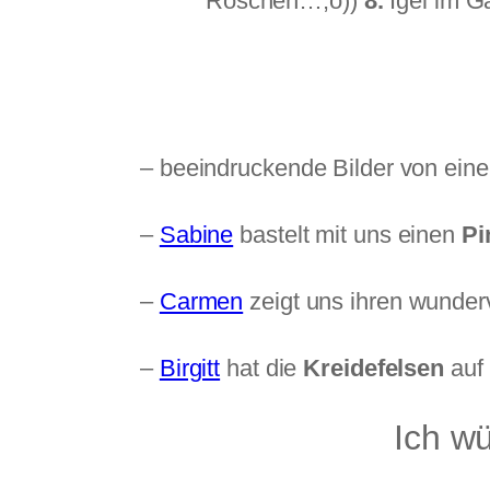
Röschen…;o))
8.
Igel im G
– beeindruckende Bilder von ein
–
Sabine
bastelt mit uns einen
Pi
–
Carmen
zeigt uns ihren wunder
–
Birgitt
hat die
Kreidefelsen
auf
Ich w