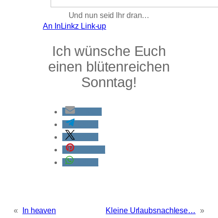
Und nun seid Ihr dran…
An InLinkz Link-up
Ich wünsche Euch
einen blütenreichen
Sonntag!
E-Mail
teilen
teilen
merken
teilen
«
In heaven
Kleine Urlaubsnachlese…
»