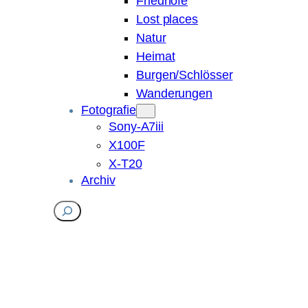
Friedhöfe
Lost places
Natur
Heimat
Burgen/Schlösser
Wanderungen
Fotografie
Sony-A7iii
X100F
X-T20
Archiv
Suchen