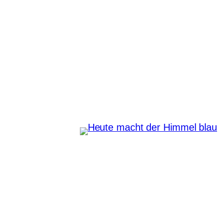
Zum
Inhalt
springen
Heute macht der Himmel
blau
Instagram
Pinterest
E-Mail