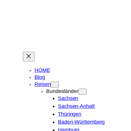
Ein Blog über Fotografie, Reisen und Spuren im Sand.
Die ganze Welt liegt
im Auge des Betrachters.
Robert Maly
HOME
Blog
Reisen
Bundesländer
Sachsen
Sachsen-Anhalt
Thüringen
Baden-Württemberg
Hamburg