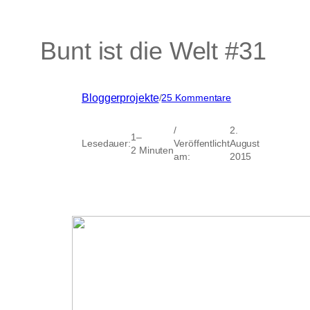
Bunt ist die Welt #31
zu
Bloggerprojekte
/
25 Kommentare
Bunt
ist
/
2.
die
1–
Lesedauer:
Veröffentlicht
August
Welt
2 Minuten
am:
2015
#31