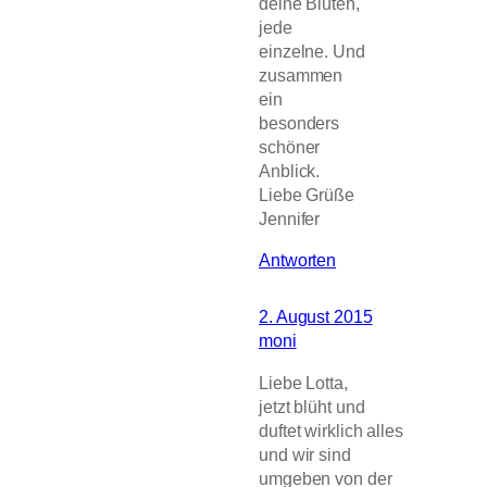
deine Blüten,
jede
einzelne. Und
zusammen
ein
besonders
schöner
Anblick.
Liebe Grüße
Jennifer
Antworten
2. August 2015
moni
Liebe Lotta,
jetzt blüht und
duftet wirklich alles
und wir sind
umgeben von der