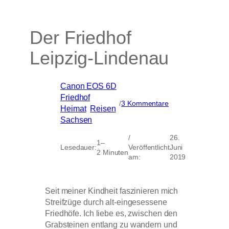
Der Friedhof
Leipzig-Lindenau
Canon EOS 6D
, 
Friedhof
, 
zu
/
3 Kommentare
Heimat
, 
Reisen
, 
Der
Sachsen
Friedhof
Leipzig-
/
26.
Lindenau
1–
Lesedauer:
Veröffentlicht
Juni
2 Minuten
am:
2019
Seit meiner Kindheit faszinieren mich
Streifzüge durch alt-eingesessene
Friedhöfe. Ich liebe es, zwischen den
Grabsteinen entlang zu wandern und