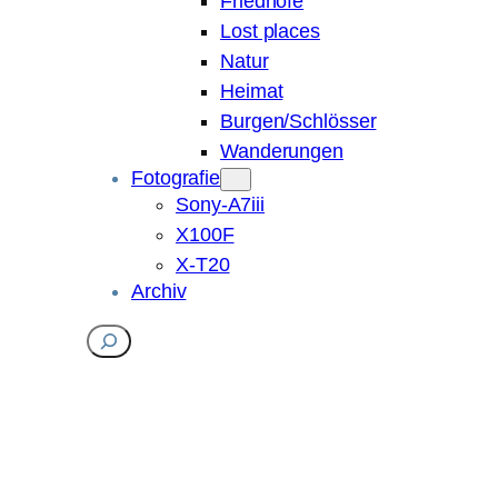
Friedhöfe
Lost places
Natur
Heimat
Burgen/Schlösser
Wanderungen
Fotografie
Sony-A7iii
X100F
X-T20
Archiv
Suchen