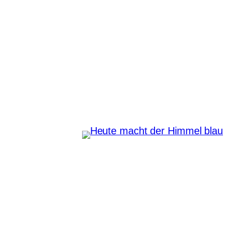
Zum
Inhalt
springen
Heute macht der Himmel
blau
Instagram
Pinterest
E-Mail