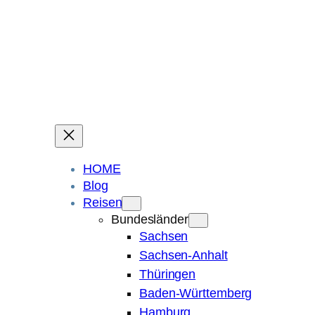
Ein Blog über Fotografie, Reisen und Spuren im Sand.
Die ganze Welt liegt
im Auge des Betrachters.
Robert Maly
HOME
Blog
Reisen
Bundesländer
Sachsen
Sachsen-Anhalt
Thüringen
Baden-Württemberg
Hamburg