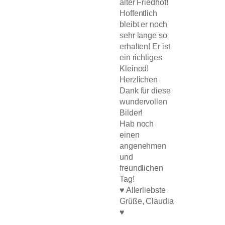
alter Friedhof!
Hoffentlich
bleibt er noch
sehr lange so
erhalten! Er ist
ein richtiges
Kleinod!
Herzlichen
Dank für diese
wundervollen
Bilder!
Hab noch
einen
angenehmen
und
freundlichen
Tag!
♥ Allerliebste
Grüße, Claudia
♥