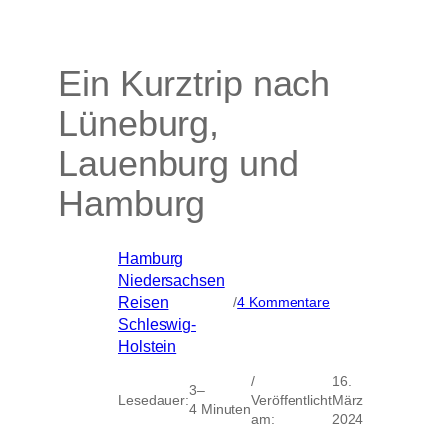
Ein Kurztrip nach
Lüneburg,
Lauenburg und
Hamburg
Hamburg
, 
Niedersachsen
, 
zu
Reisen
, 
/
4 Kommentare
Ein
Schleswig-
Kurztrip
Holstein
nach
Lüneburg,
/
16.
3–
Lauenburg
Lesedauer:
Veröffentlicht
März
4 Minuten
und
am:
2024
Hamburg