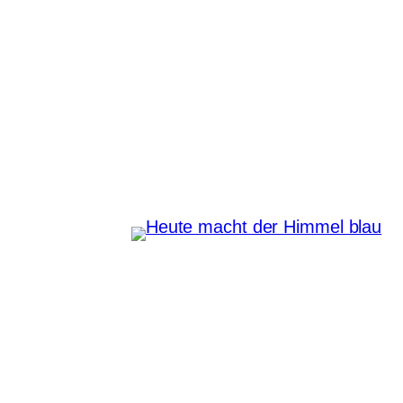
Zum
Inhalt
Heute macht der Himmel
springen
blau
Instagram
Pinterest
E-Mail