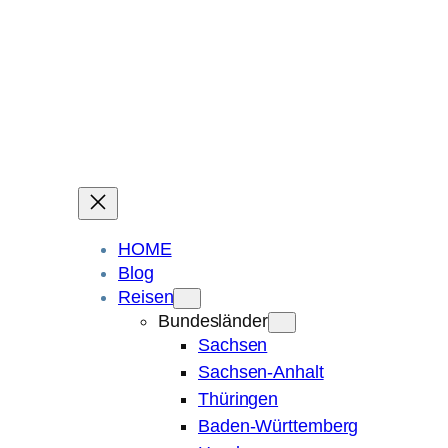
Ein Blog über Fotografie, Reisen und Spuren im Sand.
Die ganze Welt liegt
im Auge des Betrachters.
Robert Maly
HOME
Blog
Reisen
Bundesländer
Sachsen
Sachsen-Anhalt
Thüringen
Baden-Württemberg