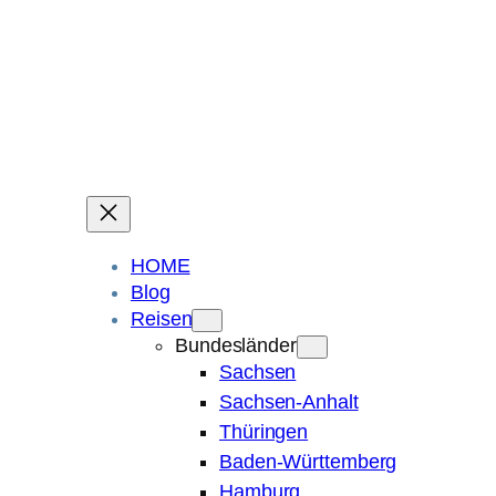
Ein Blog über Fotografie, Reisen und Spuren im Sand.
Die ganze Welt liegt
im Auge des Betrachters.
Robert Maly
HOME
Blog
Reisen
Bundesländer
Sachsen
Sachsen-Anhalt
Thüringen
Baden-Württemberg
Hamburg