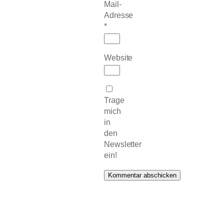
Mail-
Adresse
*
Website
Trage
mich
in
den
Newsletter
ein!