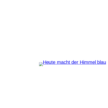
Zum
Inhalt
springen
Heute macht der Himmel
blau
Instagram
Pinterest
E-Mail