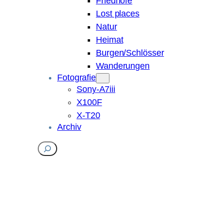
Friedhöfe
Lost places
Natur
Heimat
Burgen/Schlösser
Wanderungen
Fotografie
Sony-A7iii
X100F
X-T20
Archiv
Suchen