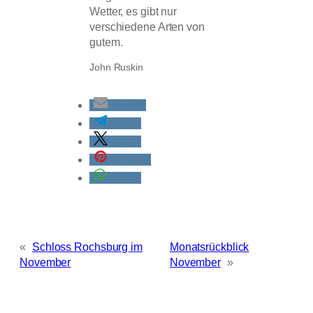
Wetter, es gibt nur
verschiedene Arten von
gutem.
John Ruskin
E-Mail
teilen
teilen
merken
teilen
«
Schloss Rochsburg im
Monatsrückblick
November
November
»