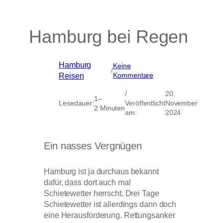
Hamburg bei Regen
Hamburg
, 
Keine
/
zu
Kommentare
Reisen
Hamburg
bei
/
20.
1–
Regen
Lesedauer:
Veröffentlicht
November
2 Minuten
am:
2024
Ein nasses Vergnügen
Hamburg ist ja durchaus bekannt
dafür, dass dort auch mal
Schietewetter herrscht. Drei Tage
Schietewetter ist allerdings dann doch
eine Herausforderung. Rettungsanker