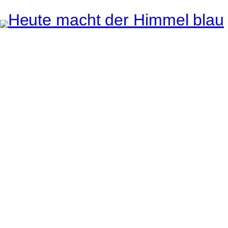
Instagram
Pinterest
E-Mail
e ganze Welt liegt
uge des Betrachters.
Robert Maly