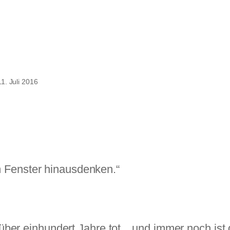
11. Juli 2016
 Fenster hinausdenken.“
über einhundert Jahre tot…und immer noch ist d