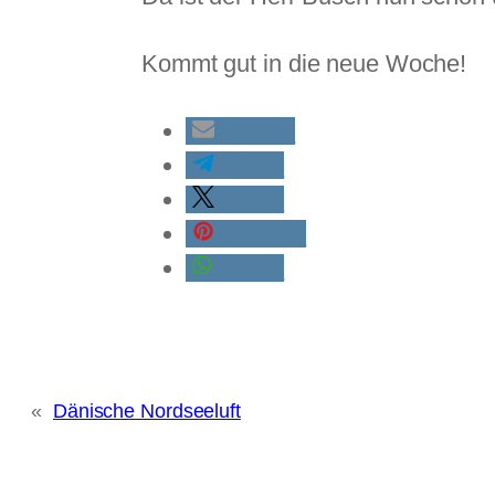
Kommt gut in die neue Woche!
E-Mail
teilen
teilen
merken
teilen
«
Dänische Nordseeluft