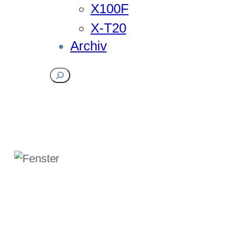
X100F
X-T20
Archiv
Suchen