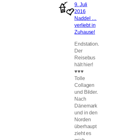
9. Juli
2016
Naddel …
verliebt in
Zuhause!
Endstation.
Der
Reisebus
hält hier!
♥♥♥
Tolle
Collagen
und Bilder.
Nach
Dänemark
und in den
Norden
überhaupt
zieht es
mich