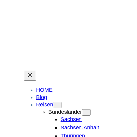
Ein Blog über Fotografie, Reisen und Spuren im Sand.
Die ganze Welt liegt
im Auge des Betrachters.
Robert Maly
HOME
Blog
Reisen
Bundesländer
Sachsen
Sachsen-Anhalt
Thüringen