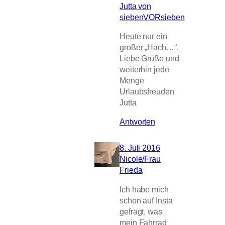
Jutta von
siebenVORsieben
Heute nur ein
großer „Hach…“.
Liebe Grüße und
weiterhin jede
Menge
Urlaubsfreuden
Jutta
Antworten
8. Juli 2016
Nicole/Frau
Frieda
Ich habe mich
schon auf Insta
gefragt, was
mein Fahrrad