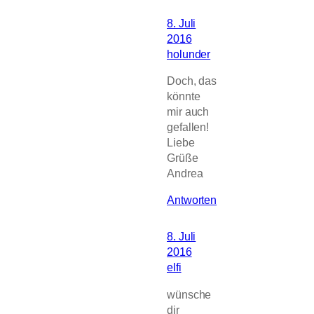
8. Juli
2016
holunder
Doch, das
könnte
mir auch
gefallen!
Liebe
Grüße
Andrea
Antworten
8. Juli
2016
elfi
wünsche
dir