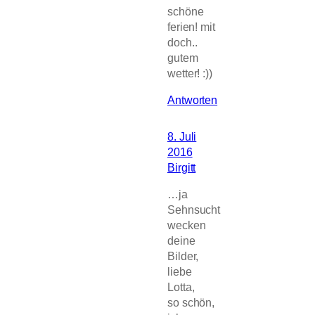
schöne
ferien! mit
doch..
gutem
wetter! :))
Antworten
8. Juli
2016
Birgitt
…ja
Sehnsucht
wecken
deine
Bilder,
liebe
Lotta,
so schön,