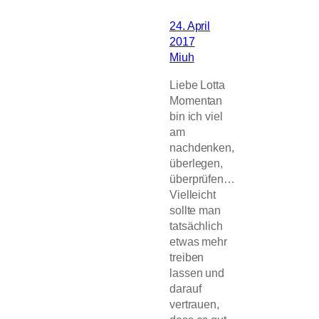
24. April
2017
Miuh
Liebe Lotta
Momentan
bin ich viel
am
nachdenken,
überlegen,
überprüfen…
Vielleicht
sollte man
tatsächlich
etwas mehr
treiben
lassen und
darauf
vertrauen,