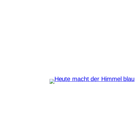
Zum
Inhalt
springen
Heute macht der Himmel
blau
Instagram
Pinterest
E-Mail