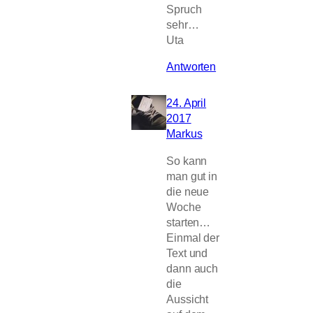
Spruch
sehr…
Uta
Antworten
24. April
2017
Markus
So kann
man gut in
die neue
Woche
starten…
Einmal der
Text und
dann auch
die
Aussicht