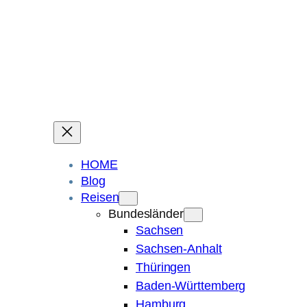
Ein Blog über Fotografie, Reisen und Spuren im Sand.
Die ganze Welt liegt
im Auge des Betrachters.
Robert Maly
HOME
Blog
Reisen
Bundesländer
Sachsen
Sachsen-Anhalt
Thüringen
Baden-Württemberg
Hamburg