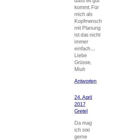
dass es gut
kommt. Für
mich als
Kopfmensch
mit Planung
ist das nicht
immer
einfach…
Liebe
Grüsse,
Miuh
Antworten
24. April
2017
Gretel
Da mag
ich soo
gerne