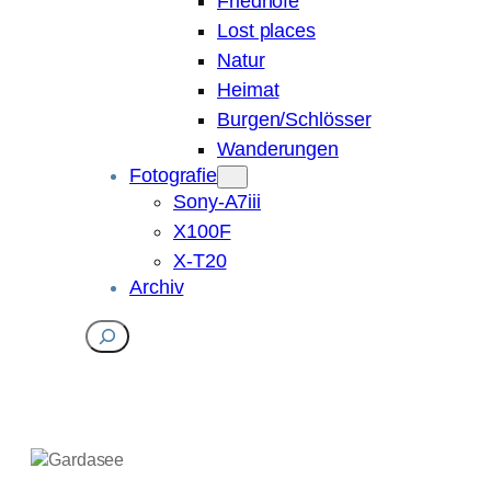
Friedhöfe
Lost places
Natur
Heimat
Burgen/Schlösser
Wanderungen
Fotografie
Sony-A7iii
X100F
X-T20
Archiv
Suchen