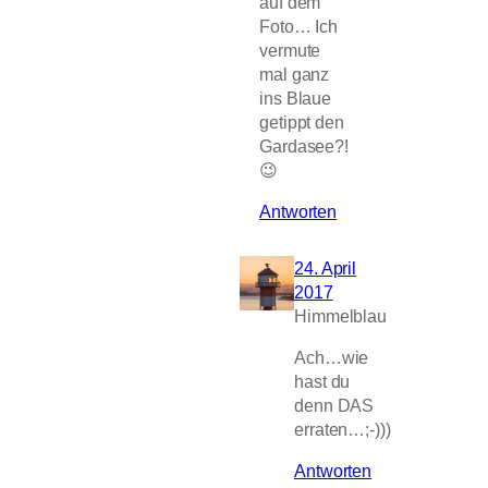
auf dem
Foto… Ich
vermute
mal ganz
ins Blaue
getippt den
Gardasee?!
😉
Antworten
24. April
2017
Himmelblau
Ach…wie
hast du
denn DAS
erraten…;-)))
Antworten