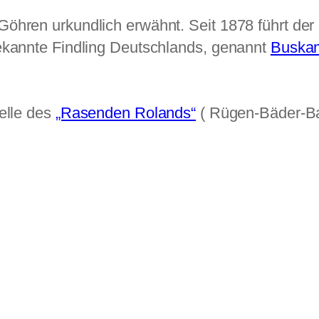
öhren urkundlich erwähnt. Seit 1878 führt der 
ekannte Findling Deutschlands, genannt
Buska
telle des
„Rasenden Rolands“
( Rügen-Bäder-Ba