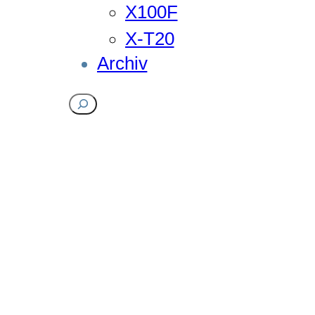
X100F
X-T20
Archiv
Suchen