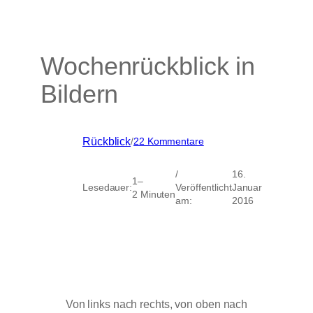
Wochenrückblick in
Bildern
zu
Rückblick
/
22 Kommentare
Wochenrückblick
in
/
16.
Bildern
1–
Lesedauer:
Veröffentlicht
Januar
2 Minuten
am:
2016
Von links nach rechts, von oben nach