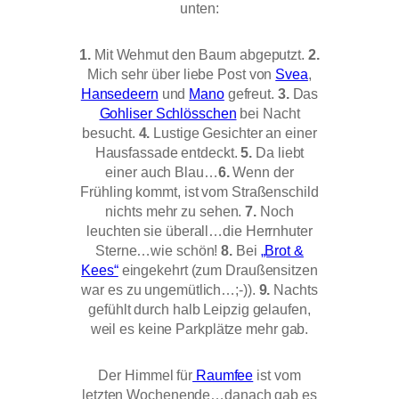
unten:
1.
Mit Wehmut den Baum abgeputzt.
2.
Mich sehr über liebe Post von
Svea
,
Hansedeern
und
Mano
gefreut.
3.
Das
Gohliser Schlösschen
bei Nacht
besucht.
4.
Lustige Gesichter an einer
Hausfassade entdeckt.
5.
Da liebt
einer auch Blau…
6.
Wenn der
Frühling kommt, ist vom Straßenschild
nichts mehr zu sehen.
7.
Noch
leuchten sie überall…die Herrnhuter
Sterne…wie schön!
8.
Bei
„Brot &
Kees“
eingekehrt (zum Draußensitzen
war es zu ungemütlich…;-)).
9.
Nachts
gefühlt durch halb Leipzig gelaufen,
weil es keine Parkplätze mehr gab.
Der Himmel für
Raumfee
ist vom
letzten Wochenende…danach gab es