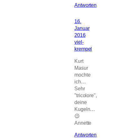
Antworten
16.
Januar
2016
viel-
krempel
Kurt
Masur
mochte
ich…
Sehr
"tricolore",
deine
Kugeln…
😉
Annette
Antworten