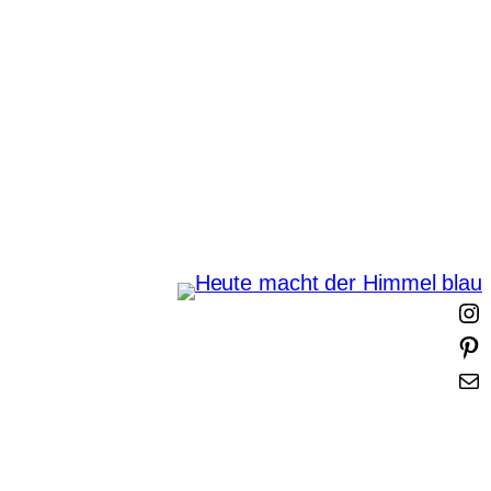
Zum
Inhalt
springen
Heute macht der Himmel
blau
I
i
t
-
t