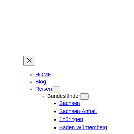
Ein Blog über Fotografie, Reisen und Spuren im Sand.
Die ganze Welt liegt
im Auge des Betrachters.
Robert Maly
HOME
Blog
Reisen
Bundesländer
Sachsen
Sachsen-Anhalt
Thüringen
Baden-Württemberg