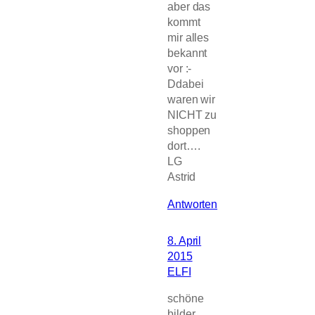
aber das
kommt
mir alles
bekannt
vor :-
Ddabei
waren wir
NICHT zu
shoppen
dort….
LG
Astrid
Antworten
8. April
2015
ELFI
schöne
bilder