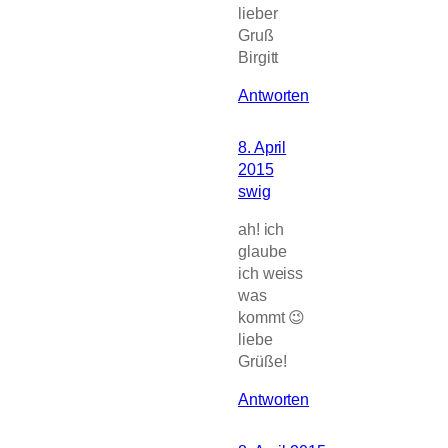
lieber
Gruß
Birgitt
Antworten
8. April
2015
swig
ah! ich
glaube
ich weiss
was
kommt 😉
liebe
Grüße!
Antworten