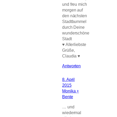
und freu mich
morgen auf
den nächsten
Stadtbummel
durch Deine
wunderschöne
Stadt
♥ Allerliebste
Grüße,
Claudia ♥
Antworten
8. April
2015
Monika +
Bente
… und
wiedermal