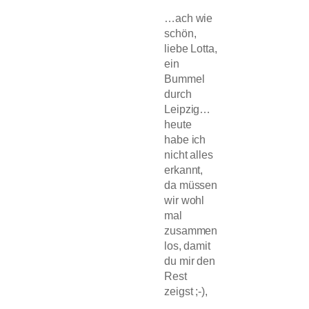
…ach wie
schön,
liebe Lotta,
ein
Bummel
durch
Leipzig…
heute
habe ich
nicht alles
erkannt,
da müssen
wir wohl
mal
zusammen
los, damit
du mir den
Rest
zeigst ;-),