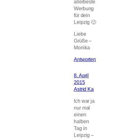
allerbeste
Werbung
für dein
Leipzig 🙂
Liebe
Grüße –
Monika
Antworten
8. April
2015
Astrid Ka
Ich war ja
nur mal
einen
halben
Tag in
Leipzig –