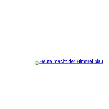
Zum
Inhalt
Heute macht der Himmel
springen
blau
Instagram
Pinterest
E-Mail