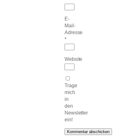
E-
Mail-
Adresse
*
Website
Trage
mich
in
den
Newsletter
ein!