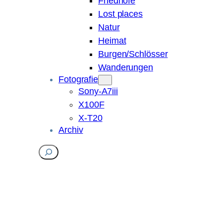
Friedhöfe
Lost places
Natur
Heimat
Burgen/Schlösser
Wanderungen
Fotografie
Sony-A7iii
X100F
X-T20
Archiv
Suchen