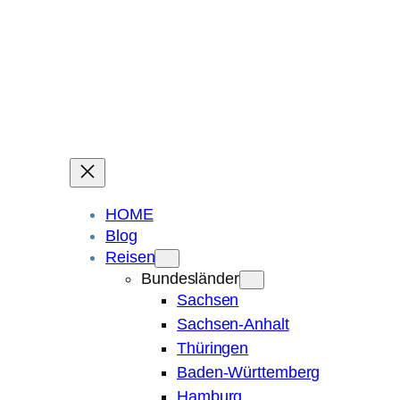
Ein Blog über Fotografie, Reisen und Spuren im Sand.
Die ganze Welt liegt
im Auge des Betrachters.
Robert Maly
HOME
Blog
Reisen
Bundesländer
Sachsen
Sachsen-Anhalt
Thüringen
Baden-Württemberg
Hamburg