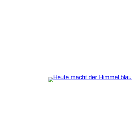
Zum
Inhalt
springen
Heute macht der Himmel
blau
Instagram
Pinterest
E-Mail