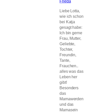
Frieda
Liebe Lotta,
wie ich schon
bei Katja
gesagt habe:
Ich bin gerne
Frau, Mutter,
Geliebte,
Tochter,
Freundin,
Tante,
Frauchen..
alles was das
Leben her
gibt!
Besonders
das
Mamawerden
und das
Mamasein