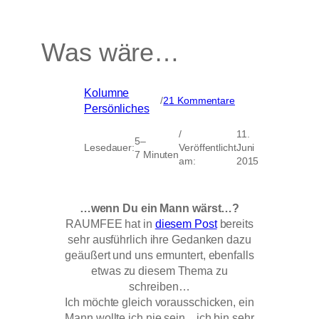
Was wäre…
Kolumne
, 
zu
/
21 Kommentare
Persönliches
Was
wäre…
/
11.
5–
Lesedauer:
Veröffentlicht
Juni
7 Minuten
am:
2015
…wenn Du ein Mann wärst…?
RAUMFEE hat in
diesem Post
bereits
sehr ausführlich ihre Gedanken dazu
geäußert und uns ermuntert, ebenfalls
etwas zu diesem Thema zu
schreiben…
Ich möchte gleich vorausschicken, ein
Mann wollte ich nie sein…ich bin sehr