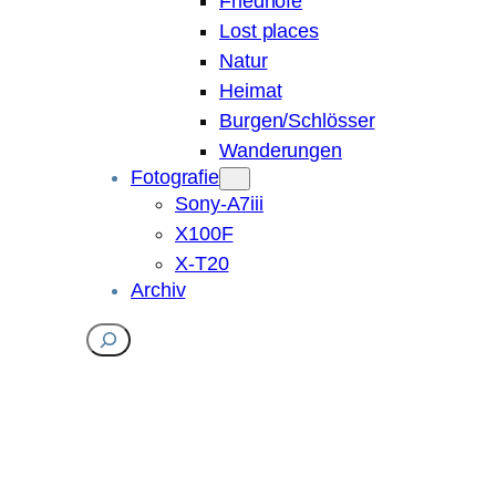
Friedhöfe
Lost places
Natur
Heimat
Burgen/Schlösser
Wanderungen
Fotografie
Sony-A7iii
X100F
X-T20
Archiv
Suchen