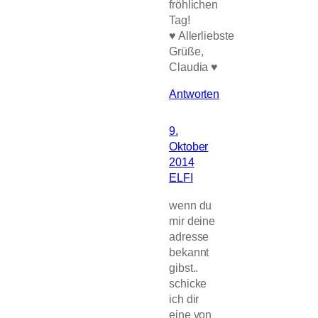
fröhlichen
Tag!
♥ Allerliebste
Grüße,
Claudia ♥
Antworten
9.
Oktober
2014
ELFI
wenn du
mir deine
adresse
bekannt
gibst..
schicke
ich dir
eine von