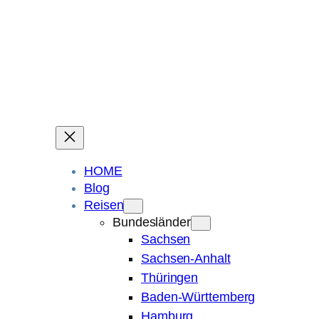
Ein Blog über Fotografie, Reisen und Spuren im Sand.
Die ganze Welt liegt
im Auge des Betrachters.
Robert Maly
HOME
Blog
Reisen
Bundesländer
Sachsen
Sachsen-Anhalt
Thüringen
Baden-Württemberg
Hamburg