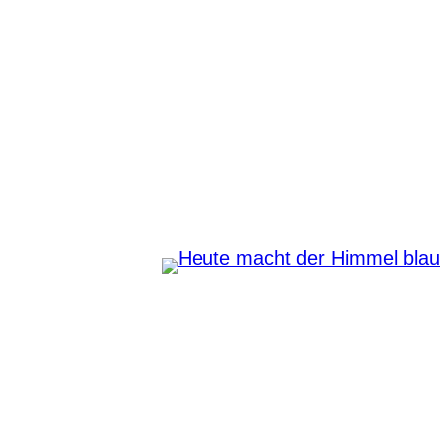
Zum
Inhalt
springen
Heute macht der Himmel
blau
Instagram
Pinterest
E-Mail