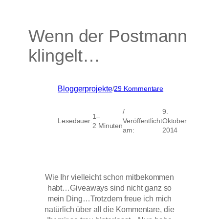
Wenn der Postmann
klingelt…
zu
Bloggerprojekte
/
29 Kommentare
Wenn
der
/
9.
Postmann
1–
Lesedauer:
Veröffentlicht
Oktober
klingelt…
2 Minuten
am:
2014
Wie Ihr vielleicht schon mitbekommen
habt…Giveaways sind nicht ganz so
mein Ding…Trotzdem freue ich mich
natürlich über all die Kommentare, die