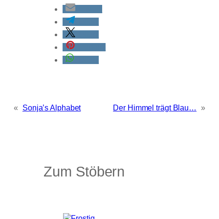
E-Mail
teilen
teilen
merken
teilen
«
Sonja’s Alphabet
Der Himmel trägt Blau…
»
Zum Stöbern