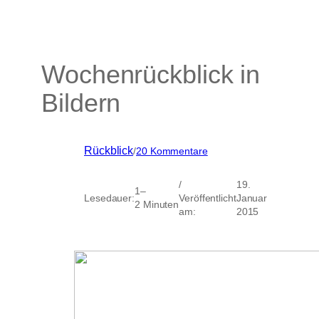
Wochenrückblick in
Bildern
zu
Rückblick
/
20 Kommentare
Wochenrückblick
in
/
19.
Bildern
1–
Lesedauer:
Veröffentlicht
Januar
2 Minuten
am:
2015