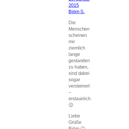
2015
Björn S.
Die
Menschen
scheinen
mir
ziemlich
lange
gestanden
zu haben,
sind dabei
sogar
versteinert
–
erstaunlich
😉
Liebe
Grüße
Björn 🙂