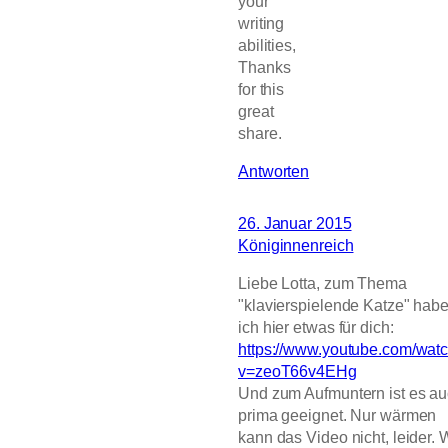
your
writing
abilities,
Thanks
for this
great
share.
Antworten
26. Januar 2015
Königinnenreich
Liebe Lotta, zum Thema
"klavierspielende Katze" hab
ich hier etwas für dich:
https://www.youtube.com/wat
v=zeoT66v4EHg
Und zum Aufmuntern ist es a
prima geeignet. Nur wärmen
kann das Video nicht, leider. 