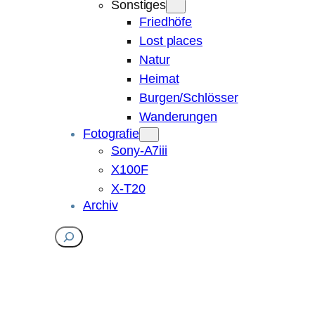
Sonstiges
Friedhöfe
Lost places
Natur
Heimat
Burgen/Schlösser
Wanderungen
Fotografie
Sony-A7iii
X100F
X-T20
Archiv
Suchen