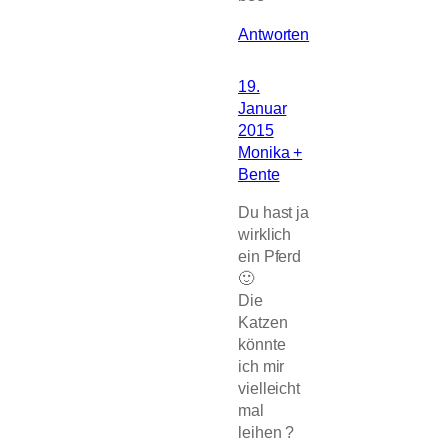
Antworten
19.
Januar
2015
Monika +
Bente
Du hast ja
wirklich
ein Pferd
🙂
Die
Katzen
könnte
ich mir
vielleicht
mal
leihen ?