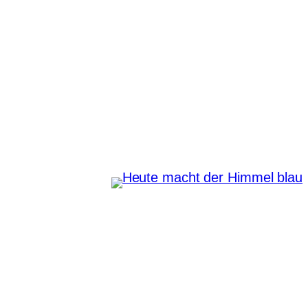
Zum
Inhalt
springen
Heute macht der Himmel
blau
Instagram
Pinterest
E-Mail