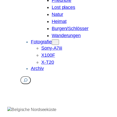
Friedhöfe
Lost places
Natur
Heimat
Burgen/Schlösser
Wanderungen
Fotografie
Sony-A7iii
X100F
X-T20
Archiv
Suchen