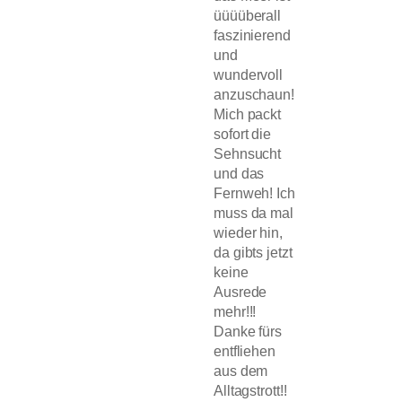
üüüüberall
faszinierend
und
wundervoll
anzuschaun!
Mich packt
sofort die
Sehnsucht
und das
Fernweh! Ich
muss da mal
wieder hin,
da gibts jetzt
keine
Ausrede
mehr!!!
Danke fürs
entfliehen
aus dem
Alltagstrott!!