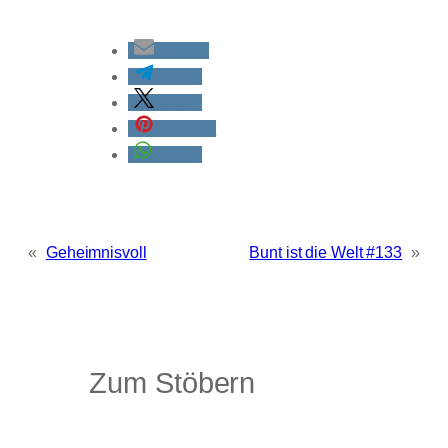
E-Mail
teilen
teilen
merken
teilen
«
Geheimnisvoll
Bunt ist die Welt #133
»
Zum Stöbern