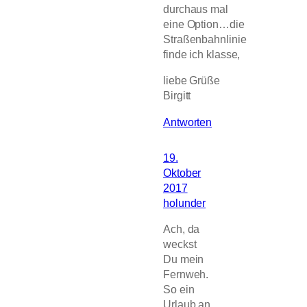
durchaus mal
eine Option…die
Straßenbahnlinie
finde ich klasse,
liebe Grüße
Birgitt
Antworten
19.
Oktober
2017
holunder
Ach, da
weckst
Du mein
Fernweh.
So ein
Urlaub an