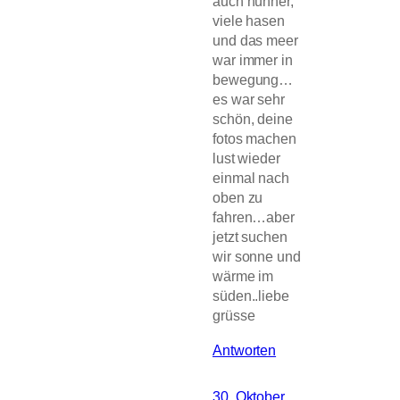
auch hühner,
viele hasen
und das meer
war immer in
bewegung…
es war sehr
schön, deine
fotos machen
lust wieder
einmal nach
oben zu
fahren…aber
jetzt suchen
wir sonne und
wärme im
süden..liebe
grüsse
Antworten
30. Oktober