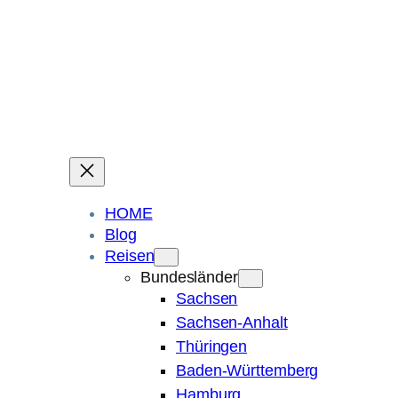
Ein Blog über Fotografie, Reisen und Spuren im Sand.
Die ganze Welt liegt
im Auge des Betrachters.
Robert Maly
HOME
Blog
Reisen
Bundesländer
Sachsen
Sachsen-Anhalt
Thüringen
Baden-Württemberg
Hamburg