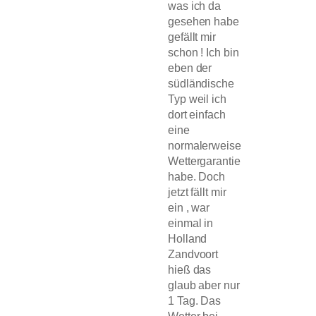
was ich da
gesehen habe
gefällt mir
schon ! Ich bin
eben der
südländische
Typ weil ich
dort einfach
eine
normalerweise
Wettergarantie
habe. Doch
jetzt fällt mir
ein , war
einmal in
Holland
Zandvoort
hieß das
glaub aber nur
1 Tag. Das
Wetter bei