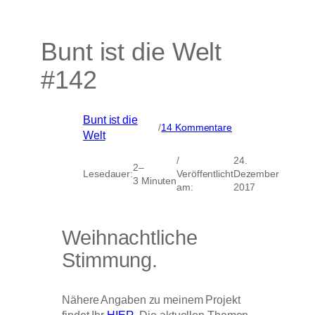
Bunt ist die Welt
#142
Bunt ist die
zu
/
14 Kommentare
Welt
Bunt
ist
/
24.
die
2–
Lesedauer:
Veröffentlicht
Dezember
Welt
3 Minuten
am:
2017
#142
Weihnachtliche
Stimmung.
Nähere Angaben zu meinem Projekt