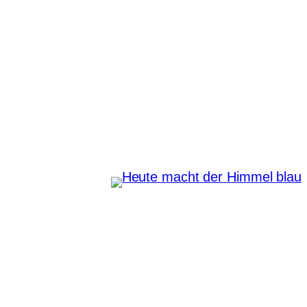
Zum
Inhalt
springen
Heute macht der Himmel
blau
Instagram
Pinterest
E-Mail