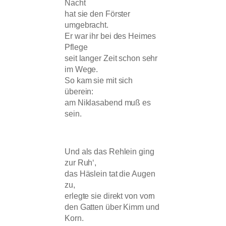
Nacht
hat sie den Förster
umgebracht.
Er war ihr bei des Heimes
Pflege
seit langer Zeit schon sehr
im Wege.
So kam sie mit sich
überein:
am Niklasabend muß es
sein.
Und als das Rehlein ging
zur Ruh‘,
das Häslein tat die Augen
zu,
erlegte sie direkt von vorn
den Gatten über Kimm und
Korn.