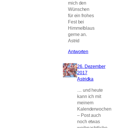
mich den
Wünschen
für ein frohes
Fest bei
Himmelblaus
gerne an.
Astrid
Antworten
26. Dezember
2017
Astridka
… und heute
kann ich mit
meinem
Kalenderwochen
– Post auch
noch etwas
weihnachtliche