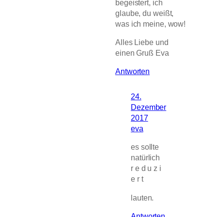
begeistert, ich
glaube, du weißt,
was ich meine, wow!
Alles Liebe und
einen Gruß Eva
Antworten
24.
Dezember
2017
eva
es sollte
natürlich
r e d u z i
e r t
lauten.
Antworten