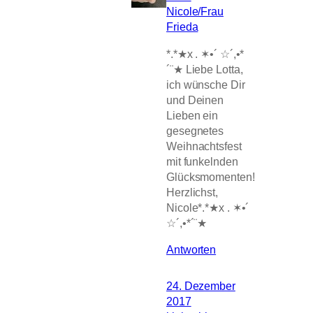
Nicole/Frau
Frieda
*.*★x . ✶•´ ☆´,•*
´¨★ Liebe Lotta,
ich wünsche Dir
und Deinen
Lieben ein
gesegnetes
Weihnachtsfest
mit funkelnden
Glücksmomenten!
Herzlichst,
Nicole*.*★x . ✶•´
☆´,•*´¨★
Antworten
24. Dezember
2017