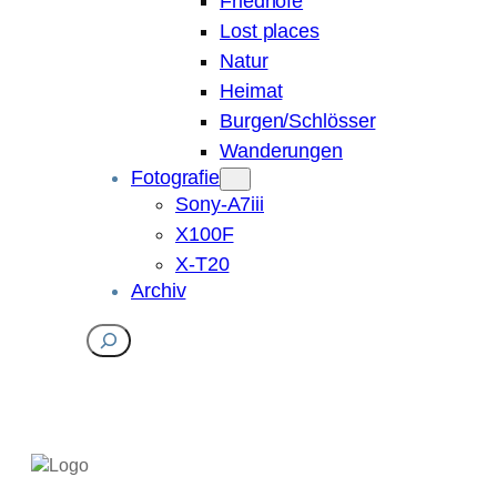
Friedhöfe
Lost places
Natur
Heimat
Burgen/Schlösser
Wanderungen
Fotografie
Sony-A7iii
X100F
X-T20
Archiv
Suchen