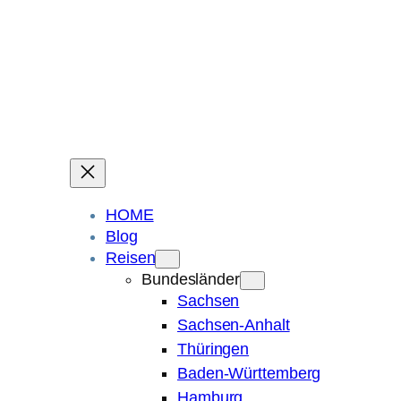
Ein Blog über Fotografie, Reisen und Spuren im Sand.
Die ganze Welt liegt
im Auge des Betrachters.
Robert Maly
HOME
Blog
Reisen
Bundesländer
Sachsen
Sachsen-Anhalt
Thüringen
Baden-Württemberg
Hamburg