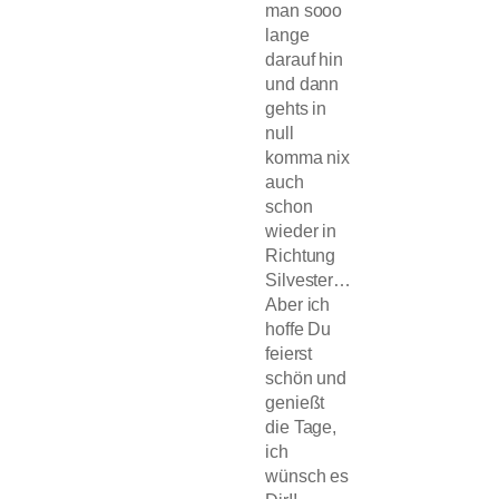
man sooo
lange
darauf hin
und dann
gehts in
null
komma nix
auch
schon
wieder in
Richtung
Silvester…
Aber ich
hoffe Du
feierst
schön und
genießt
die Tage,
ich
wünsch es