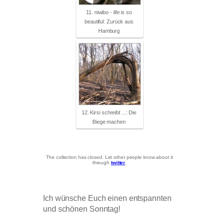
11. niwibo - life is so
beautiful: Zurück aus
Hamburg
12. Kirsi schreibt ...: Die
Biege machen
The collection has closed. Let other people know about it
through
twitter
.
Ich wünsche Euch einen entspannten
und schönen Sonntag!