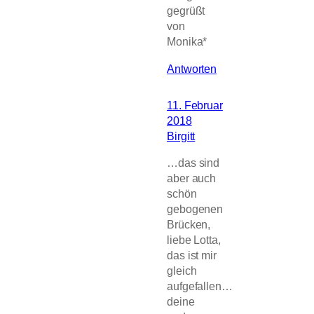
gegrüßt
von
Monika*
Antworten
11. Februar
2018
Birgitt
…das sind
aber auch
schön
gebogenen
Brücken,
liebe Lotta,
das ist mir
gleich
aufgefallen…
deine