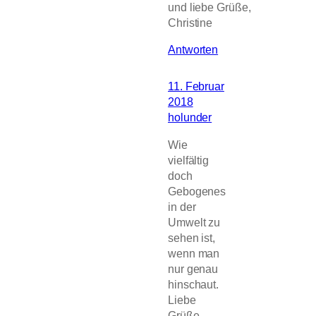
und liebe Grüße,
Christine
Antworten
11. Februar
2018
holunder
Wie
vielfältig
doch
Gebogenes
in der
Umwelt zu
sehen ist,
wenn man
nur genau
hinschaut.
Liebe
Grüße