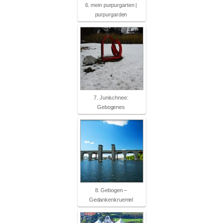
6. mein purpurgarten |
purpurgarden
7. Junischnee:
Gebogenes
8. Gebogen –
Gedankenkruemel