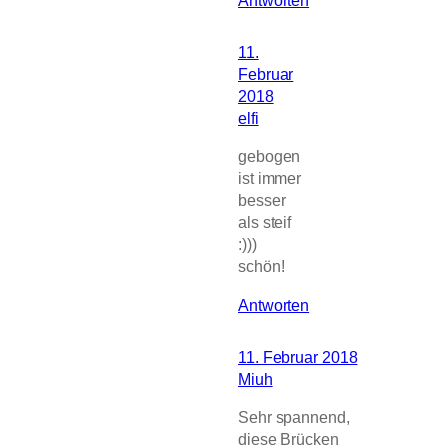
Antworten
11.
Februar
2018
elfi
gebogen
ist immer
besser
als steif
:)))
schön!
Antworten
11. Februar 2018
Miuh
Sehr spannend,
diese Brücken