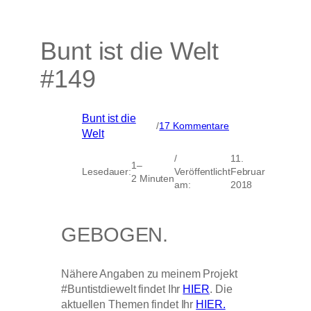
Bunt ist die Welt
#149
Bunt ist die
zu
/
17 Kommentare
Welt
Bunt
ist
/
11.
die
1–
Lesedauer:
Veröffentlicht
Februar
Welt
2 Minuten
am:
2018
#149
GEBOGEN.
Nähere Angaben zu meinem Projekt
#Buntistdiewelt findet Ihr
HIER
. Die
aktuellen Themen findet Ihr
HIER.