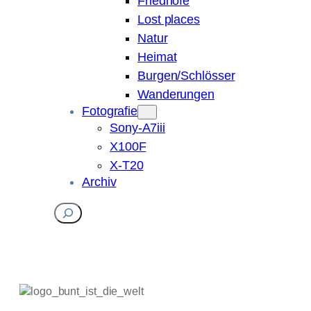
Friedhöfe
Lost places
Natur
Heimat
Burgen/Schlösser
Wanderungen
Fotografie
Sony-A7iii
X100F
X-T20
Archiv
Suchen