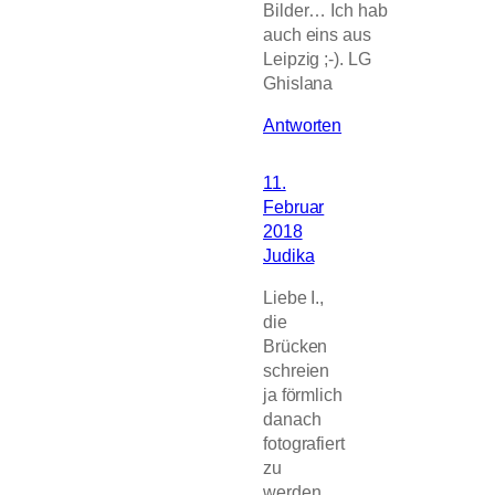
Bilder… Ich hab
auch eins aus
Leipzig ;-). LG
Ghislana
Antworten
11.
Februar
2018
Judika
Liebe I.,
die
Brücken
schreien
ja förmlich
danach
fotografiert
zu
werden,