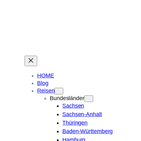
Ein Blog über Fotografie, Reisen und Spuren im Sand.
Die ganze Welt liegt
im Auge des Betrachters.
Robert Maly
HOME
Blog
Reisen
Bundesländer
Sachsen
Sachsen-Anhalt
Thüringen
Baden-Württemberg
Hamburg