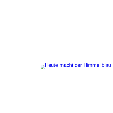
Zum
Inhalt
springen
Heute macht der Himmel
blau
Instagram
Pinterest
E-Mail