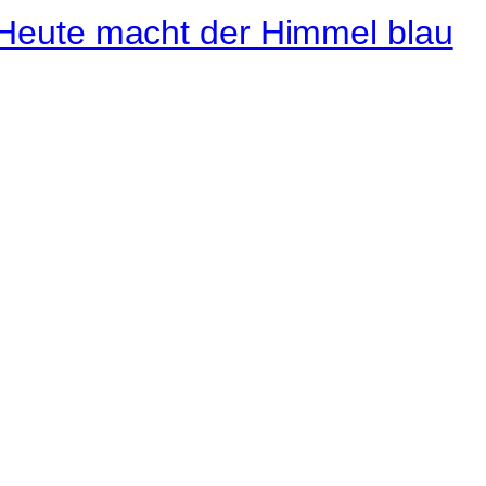
Instagram
Pinterest
E-Mail
 ganze Welt liegt
ge des Betrachters.
Robert Maly