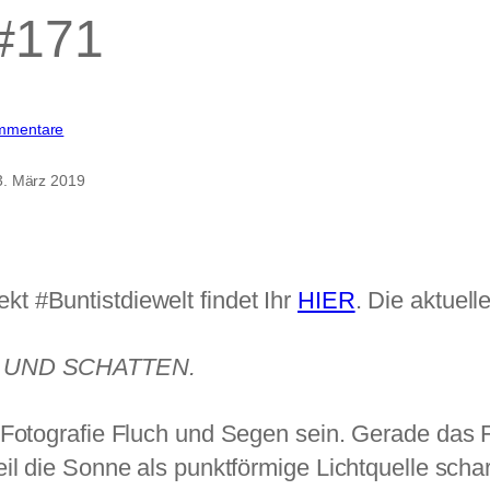
 #171
zu
mmentare
Bunt
ist
3. März 2019
die
Welt
#171
t #Buntistdiewelt findet Ihr
HIER
. Die aktuel
 UND SCHATTEN.
 Fotografie Fluch und Segen sein. Gerade das F
il die Sonne als punktförmige Lichtquelle scha