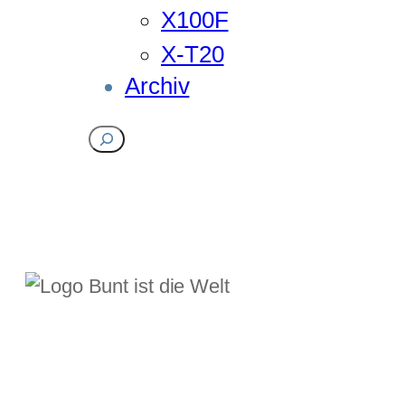
X100F
X-T20
Archiv
Suchen