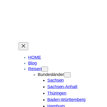
Ein Blog über Fotografie, Reisen und Spuren im Sand.
Die ganze Welt liegt
im Auge des Betrachters.
Robert Maly
HOME
Blog
Reisen
Bundesländer
Sachsen
Sachsen-Anhalt
Thüringen
Baden-Württemberg
Hamburg