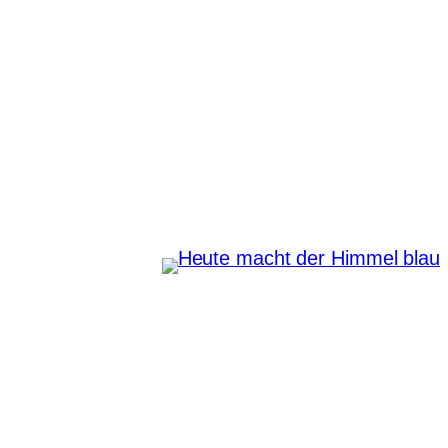
Zum
Inhalt
springen
Heute macht der Himmel
blau
Instagram
Pinterest
E-Mail