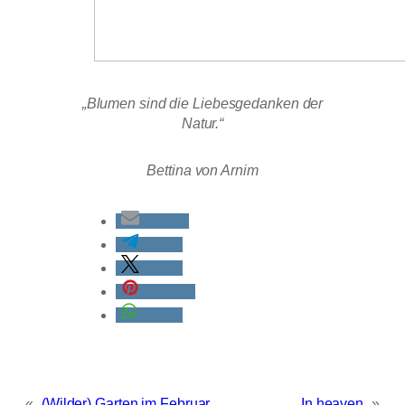
„Blumen sind die Liebesgedanken der
Natur.“
Bettina von Arnim
E-Mail
teilen
teilen
merken
teilen
«
(Wilder) Garten im Februar
In heaven
»