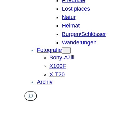
Friedhöfe
Lost places
Natur
Heimat
Burgen/Schlösser
Wanderungen
Fotografie
Sony-A7iii
X100F
X-T20
Archiv
Suchen