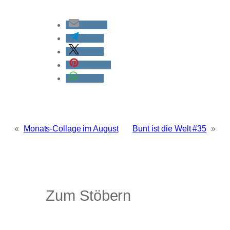
E-Mail
teilen
teilen
merken
teilen
«
Monats-Collage im August
Bunt ist die Welt #35
»
Zum Stöbern