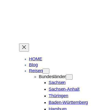
Ein Blog über Fotografie, Reisen und Spuren im Sand.
Die ganze Welt liegt
im Auge des Betrachters.
Robert Maly
HOME
Blog
Reisen
Bundesländer
Sachsen
Sachsen-Anhalt
Thüringen
Baden-Württemberg
Hamburg