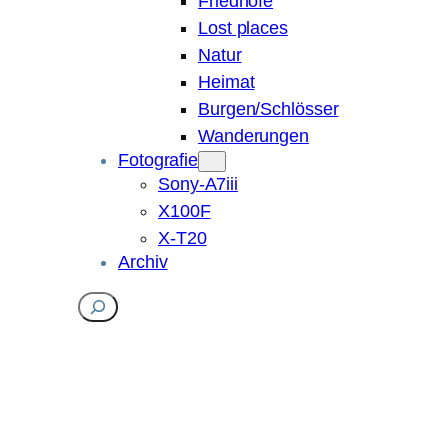
Friedhöfe
Lost places
Natur
Heimat
Burgen/Schlösser
Wanderungen
Fotografie
Sony-A7iii
X100F
X-T20
Archiv
Suchen