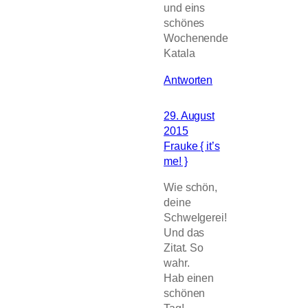
und eins
schönes
Wochenende
Katala
Antworten
29. August
2015
Frauke { it’s
me! }
Wie schön,
deine
Schwelgerei!
Und das
Zitat. So
wahr.
Hab einen
schönen
Tag!