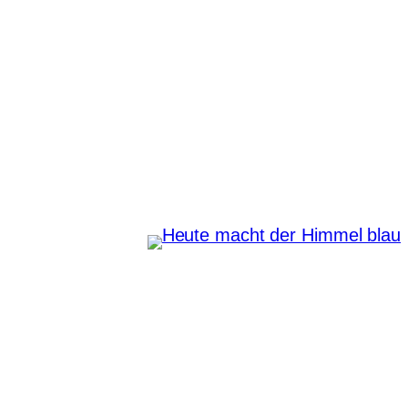
Zum
Inhalt
springen
Heute macht der Himmel
blau
Instagram
Pinterest
E-Mail