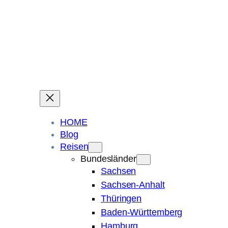
Ein Blog über Fotografie, Reisen und Spuren im Sand.
Die ganze Welt liegt
im Auge des Betrachters.
Robert Maly
HOME
Blog
Reisen
Bundesländer
Sachsen
Sachsen-Anhalt
Thüringen
Baden-Württemberg
Hamburg