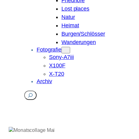
Friedhöfe
Lost places
Natur
Heimat
Burgen/Schlösser
Wanderungen
Fotografie
Sony-A7iii
X100F
X-T20
Archiv
Suchen