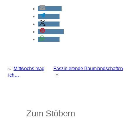
E-Mail
teilen
teilen
merken
teilen
«
Mittwochs mag
Faszinierende Baumlandschaften
ich…
»
Zum Stöbern