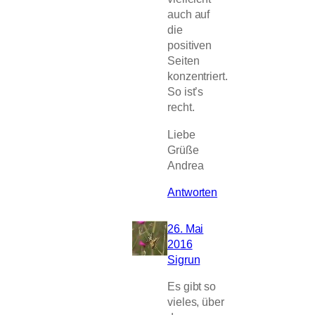
auch auf
die
positiven
Seiten
konzentriert.
So ist’s
recht.
Liebe
Grüße
Andrea
Antworten
26. Mai
2016
Sigrun
Es gibt so
vieles, über