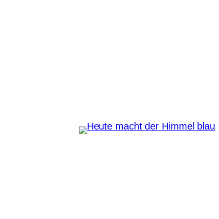
Zum
Inhalt
springen
Heute macht der Himmel
blau
Instagram
Pinterest
E-Mail