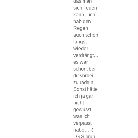
das man
sich freuen
kann…ich
hab den
Regen
auch schon
längst
wieder
verdrängt…
es war
schön, bei
dir vorbei
zu radeln.
Sonst hätte
ich ja gar
nicht
gewusst,
was ich
verpasst
habe…:-)
LG Sigrun