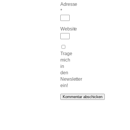
Adresse
*
Website
Trage
mich
in
den
Newsletter
ein!